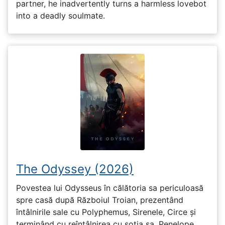
partner, he inadvertently turns a harmless lovebot
into a deadly soulmate.
The Odyssey (2026)
Povestea lui Odysseus în călătoria sa periculoasă
spre casă după Războiul Troian, prezentând
întâlnirile sale cu Polyphemus, Sirenele, Circe și
terminând cu reîntâlnirea cu soția sa, Penelope.