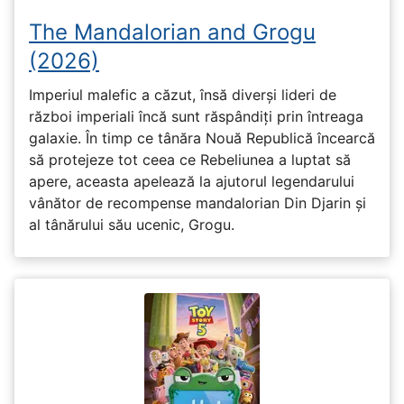
The Mandalorian and Grogu
(2026)
Imperiul malefic a căzut, însă diverși lideri de
război imperiali încă sunt răspândiți prin întreaga
galaxie. În timp ce tânăra Nouă Republică încearcă
să protejeze tot ceea ce Rebeliunea a luptat să
apere, aceasta apelează la ajutorul legendarului
vânător de recompense mandalorian Din Djarin și
al tânărului său ucenic, Grogu.