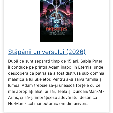
Stăpânii universului (2026)
După ce sunt separați timp de 15 ani, Sabia Puterii
îl conduce pe prințul Adam înapoi în Eternia, unde
descoperă că patria sa a fost distrusă sub domnia
malefică a lui Skeletor. Pentru a-și salva familia și
lumea, Adam trebuie să-și unească forțele cu cei
mai apropiați aliați ai săi, Teela și Duncan/Man-At-
Arms, și să-și îmbrățișeze adevăratul destin ca
He-Man - cel mai puternic om din univers.