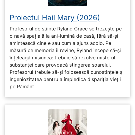
Proiectul Hail Mary (2026)
Profesorul de științe Ryland Grace se trezește pe
o navă spațială la ani-lumină de casă, fără să-și
amintească cine e sau cum a ajuns acolo. Pe
măsură ce memoria îi revine, Ryland începe să-și
înțeleagă misiunea: trebuie să rezolve misterul
substanței care provoacă stingerea soarelui.
Profesorul trebuie să-și folosească cunoștințele și
ingeniozitatea pentru a împiedica dispariția vieții
pe Pământ...