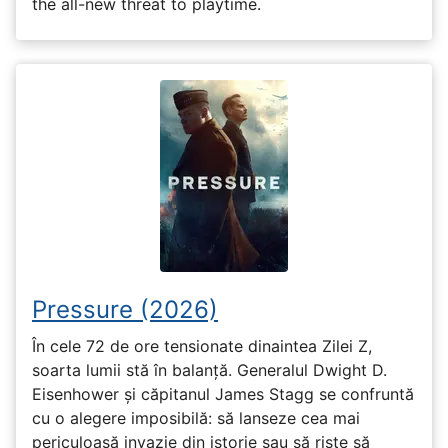
the all-new threat to playtime.
Pressure (2026)
În cele 72 de ore tensionate dinaintea Zilei Z,
soarta lumii stă în balanță. Generalul Dwight D.
Eisenhower și căpitanul James Stagg se confruntă
cu o alegere imposibilă: să lanseze cea mai
periculoasă invazie din istorie sau să riște să