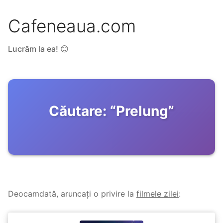
Cafeneaua.com
Lucrăm la ea! 😊
Căutare:
“
Prelung
”
Deocamdată, aruncați o privire la
filmele zilei
: