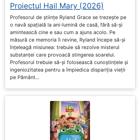
Proiectul Hail Mary (2026)
Profesorul de științe Ryland Grace se trezește pe
o navă spațială la ani-lumină de casă, fără să-și
amintească cine e sau cum a ajuns acolo. Pe
măsură ce memoria îi revine, Ryland începe să-și
înțeleagă misiunea: trebuie să rezolve misterul
substanței care provoacă stingerea soarelui.
Profesorul trebuie să-și folosească cunoștințele și
ingeniozitatea pentru a împiedica dispariția vieții
pe Pământ...