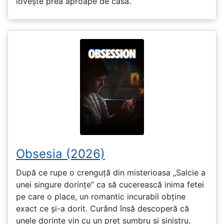
lovește prea aproape de casă.
Obsesia (2026)
După ce rupe o crenguță din misterioasa „Salcie a
unei singure dorințe” ca să cucerească inima fetei
pe care o place, un romantic incurabil obține
exact ce și-a dorit. Curând însă descoperă că
unele dorințe vin cu un preț sumbru și sinistru.