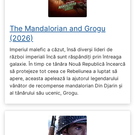
The Mandalorian and Grogu
(2026)
Imperiul malefic a căzut, însă diverși lideri de
război imperiali încă sunt răspândiți prin întreaga
galaxie. În timp ce tânăra Nouă Republică încearcă
să protejeze tot ceea ce Rebeliunea a luptat să
apere, aceasta apelează la ajutorul legendarului
vânător de recompense mandalorian Din Djarin și
al tânărului său ucenic, Grogu.