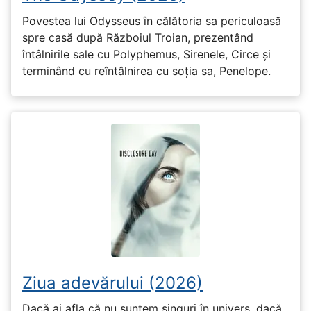
Povestea lui Odysseus în călătoria sa periculoasă
spre casă după Războiul Troian, prezentând
întâlnirile sale cu Polyphemus, Sirenele, Circe și
terminând cu reîntâlnirea cu soția sa, Penelope.
Ziua adevărului (2026)
Dacă ai afla că nu suntem singuri în univers, dacă