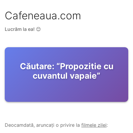
Cafeneaua.com
Lucrăm la ea! 😊
Căutare:
“
Propozitie cu
cuvantul vapaie
”
Deocamdată, aruncați o privire la
filmele zilei
: