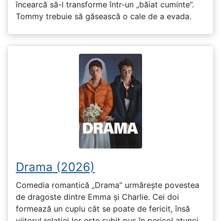
încearcă să-l transforme într-un „băiat cuminte”.
Tommy trebuie să găsească o cale de a evada.
Drama (2026)
Comedia romantică „Drama” urmărește povestea
de dragoste dintre Emma și Charlie. Cei doi
formează un cuplu cât se poate de fericit, însă
viitorul relației lor este subit pus în pericol atunci