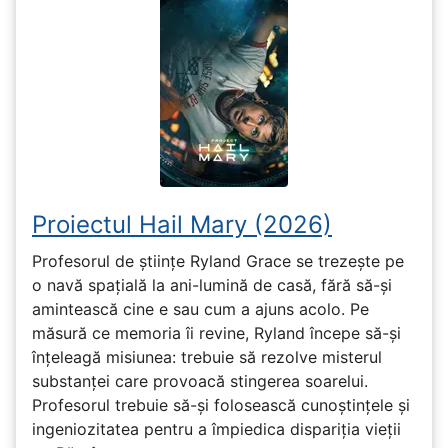
Proiectul Hail Mary (2026)
Profesorul de științe Ryland Grace se trezește pe
o navă spațială la ani-lumină de casă, fără să-și
amintească cine e sau cum a ajuns acolo. Pe
măsură ce memoria îi revine, Ryland începe să-și
înțeleagă misiunea: trebuie să rezolve misterul
substanței care provoacă stingerea soarelui.
Profesorul trebuie să-și folosească cunoștințele și
ingeniozitatea pentru a împiedica dispariția vieții