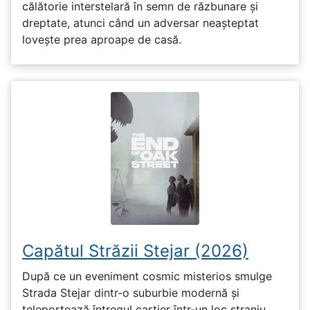
călătorie interstelară în semn de răzbunare și
dreptate, atunci când un adversar neașteptat
lovește prea aproape de casă.
Capătul Străzii Stejar (2026)
După ce un eveniment cosmic misterios smulge
Strada Stejar dintr-o suburbie modernă și
teleportează întregul cartier într-un loc straniu,