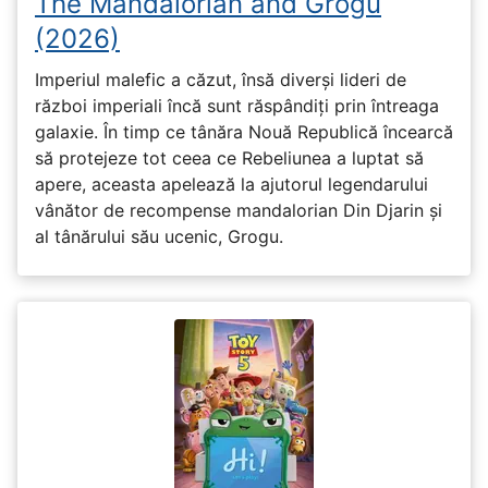
The Mandalorian and Grogu
(2026)
Imperiul malefic a căzut, însă diverși lideri de
război imperiali încă sunt răspândiți prin întreaga
galaxie. În timp ce tânăra Nouă Republică încearcă
să protejeze tot ceea ce Rebeliunea a luptat să
apere, aceasta apelează la ajutorul legendarului
vânător de recompense mandalorian Din Djarin și
al tânărului său ucenic, Grogu.