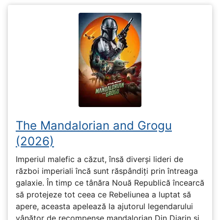
The Mandalorian and Grogu
(2026)
Imperiul malefic a căzut, însă diverși lideri de
război imperiali încă sunt răspândiți prin întreaga
galaxie. În timp ce tânăra Nouă Republică încearcă
să protejeze tot ceea ce Rebeliunea a luptat să
apere, aceasta apelează la ajutorul legendarului
vânător de recompense mandalorian Din Djarin și