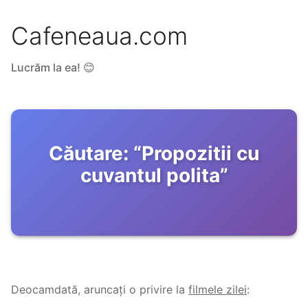
Cafeneaua.com
Lucrăm la ea! 😊
Căutare:
“
Propozitii cu
cuvantul polita
”
Deocamdată, aruncați o privire la
filmele zilei
: