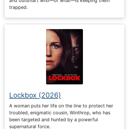
and outsmart who—or what—is keeping them
trapped.
Lockbox (2026)
A woman puts her life on the line to protect her
troubled, enigmatic cousin, Winthrop, who has
been targeted and hunted by a powerful
supernatural force.