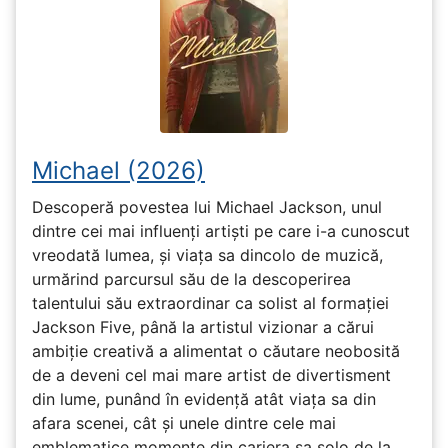
Michael (2026)
Descoperă povestea lui Michael Jackson, unul
dintre cei mai influenți artiști pe care i-a cunoscut
vreodată lumea, și viața sa dincolo de muzică,
urmărind parcursul său de la descoperirea
talentului său extraordinar ca solist al formației
Jackson Five, până la artistul vizionar a cărui
ambiție creativă a alimentat o căutare neobosită
de a deveni cel mai mare artist de divertisment
din lume, punând în evidență atât viața sa din
afara scenei, cât și unele dintre cele mai
emblematice momente din cariera sa solo de la