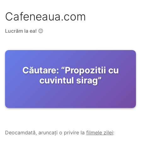
Cafeneaua.com
Lucrăm la ea! 😊
Căutare:
“
Propozitii cu
cuvintul sirag
”
Deocamdată, aruncați o privire la
filmele zilei
: