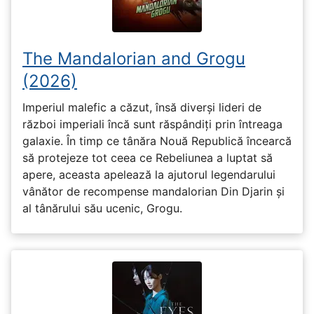
The Mandalorian and Grogu
(2026)
Imperiul malefic a căzut, însă diverși lideri de
război imperiali încă sunt răspândiți prin întreaga
galaxie. În timp ce tânăra Nouă Republică încearcă
să protejeze tot ceea ce Rebeliunea a luptat să
apere, aceasta apelează la ajutorul legendarului
vânător de recompense mandalorian Din Djarin și
al tânărului său ucenic, Grogu.