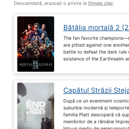
Deocamdată, aruncați o privire la
filmele zilei
:
Bătălia mortală 2 (
The fan favorite champions—
are pitted against one another
battle to defeat the dark rule
existence of the Earthrealm a
Capătul Străzii Stej
După ce un eveniment cosmic 
suburbie modernă și teleportea
familia Platt descoperă că su
membrilor de a rămâne împreu
într-un mediu de nerecunoscut