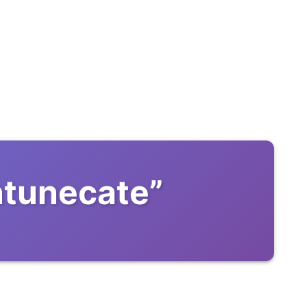
intunecate
”