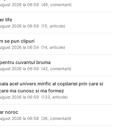
ugust 2026 la 06:59
(
46
,
comentarii
)
er life
ugust 2026 la 06:59
(
15
,
articole
)
m se pun clipuri
ugust 2026 la 06:59
(
14
,
articole
)
 pentru cuvantul bruma
ugust 2026 la 06:59
(
42
,
comentarii
)
ala acel univers mirific al copilariei prin care si
 care ma cunosc si ma formez
ugust 2026 la 06:59
(
133
,
articole
)
nar noroc
ugust 2026 la 06:58
(
26
,
comentarii
)