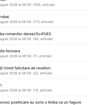
ugust 2026 la 06:58
(
569
,
articole
)
ndeai
ugust 2026 la 06:58
(
177
,
articole
)
mba romanilor dereaz%c4%83
ugust 2026 la 06:58
(
40
,
articole
)
dia fecioara
ugust 2026 la 06:58
(
11
,
articole
)
£i trimit felicitare de revelion
ugust 2026 la 06:58
(
22
,
articole
)
ri
ugust 2026 la 06:58
(
14
,
articole
)
unosc poetiicare au scris o limba ca un fagure