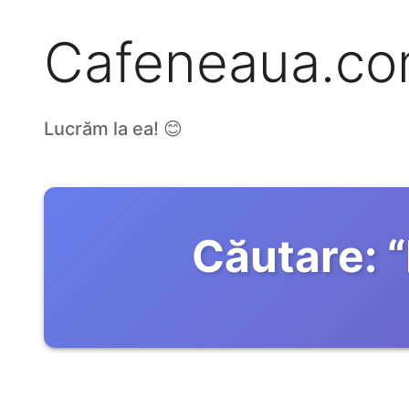
Cafeneaua.c
Lucrăm la ea! 😊
Căutare:
“