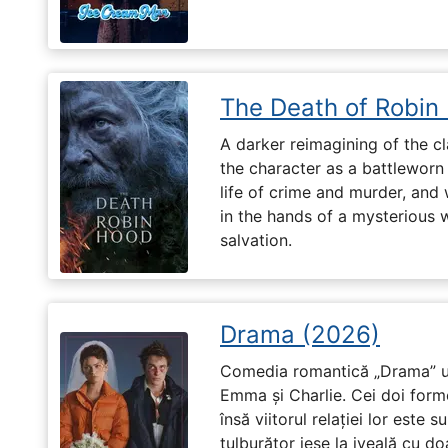
The Death of Robin
A darker reimagining of the cl
the character as a battleworn 
life of crime and murder, and 
in the hands of a mysterious
salvation.
Drama (2026)
Comedia romantică „Drama” u
Emma și Charlie. Cei doi forme
însă viitorul relației lor este 
tulburător iese la iveală cu do