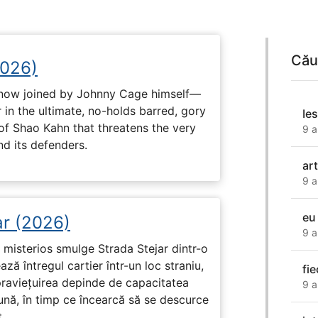
Cău
2026)
now joined by Johnny Cage himself—
 in the ultimate, no-holds barred, gory
Ies
 of Shao Kahn that threatens the very
9 a
nd its defenders.
art
9 a
eu
ar (2026)
9 a
misterios smulge Strada Stejar dintr-o
ză întregul cartier într-un loc straniu,
fi
praviețuirea depinde de capacitatea
9 a
nă, în timp ce încearcă să se descurce
.