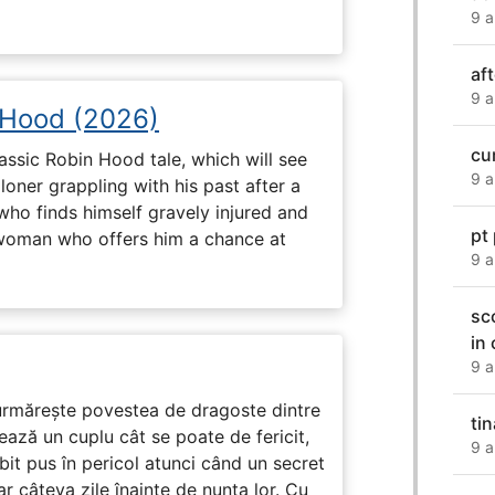
9 a
aft
9 a
 Hood (2026)
cu
assic Robin Hood tale, which will see
9 a
loner grappling with his past after a
who finds himself gravely injured and
pt
 woman who offers him a chance at
9 a
sco
in
9 a
rmărește povestea de dragoste dintre
ti
ază un cuplu cât se poate de fericit,
9 a
subit pus în pericol atunci când un secret
ar câteva zile înainte de nunta lor. Cu