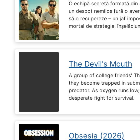
O echipă secretă formată din a
un despot nemilos fură o avere 
să o recupereze – un jaf impos
mortal de strategie, înșelăciun
The Devil's Mouth
A group of college friends' T
they become trapped in subm
predator. As oxygen runs low, 
desperate fight for survival.
Obsesia (2026)