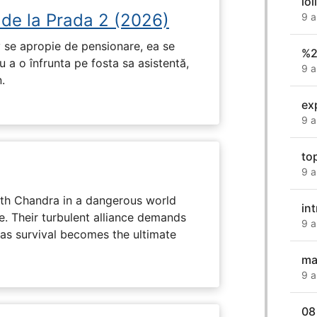
iol
 de la Prada 2 (2026)
9 a
 se apropie de pensionare, ea se
%2
 a o înfrunta pe fosta sa asistentă,
9 a
.
ex
9 a
to
9 a
ith Chandra in a dangerous world
int
e. Their turbulent alliance demands
9 a
 as survival becomes the ultimate
ma
9 a
08