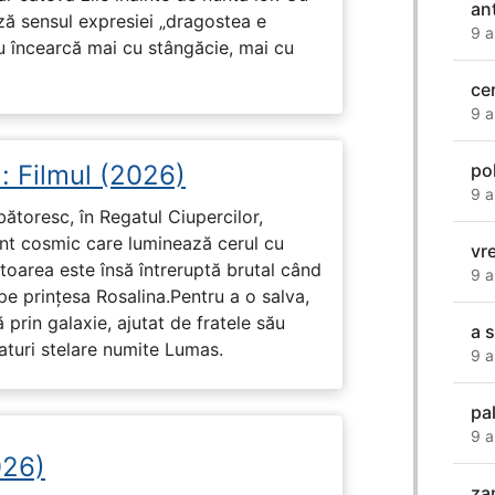
an
ază sensul expresiei „dragostea e
9 a
u încearcă mai cu stângăcie, mai cu
ce
9 a
po
: Filmul (2026)
9 a
rbătoresc, în Regatul Ciupercilor,
ent cosmic care luminează cerul cu
vr
toarea este însă întreruptă brutal când
9 a
pe prinţesa Rosalina.Pentru a o salva,
 prin galaxie, ajutat de fratele său
a 
eaturi stelare numite Lumas.
9 a
pa
9 a
026)
za