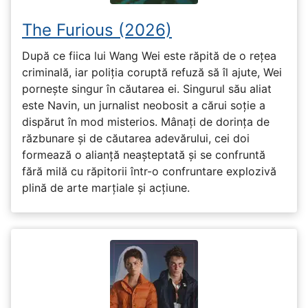
The Furious (2026)
După ce fiica lui Wang Wei este răpită de o rețea
criminală, iar poliția coruptă refuză să îl ajute, Wei
pornește singur în căutarea ei. Singurul său aliat
este Navin, un jurnalist neobosit a cărui soție a
dispărut în mod misterios. Mânați de dorința de
răzbunare și de căutarea adevărului, cei doi
formează o alianță neașteptată și se confruntă
fără milă cu răpitorii într-o confruntare explozivă
plină de arte marțiale și acțiune.