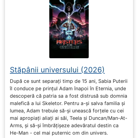
Stăpânii universului (2026)
După ce sunt separați timp de 15 ani, Sabia Puterii
îl conduce pe prințul Adam înapoi în Eternia, unde
descoperă că patria sa a fost distrusă sub domnia
malefică a lui Skeletor. Pentru a-și salva familia și
lumea, Adam trebuie să-și unească forțele cu cei
mai apropiați aliați ai săi, Teela și Duncan/Man-At-
Arms, și să-și îmbrățișeze adevăratul destin ca
He-Man - cel mai puternic om din univers.