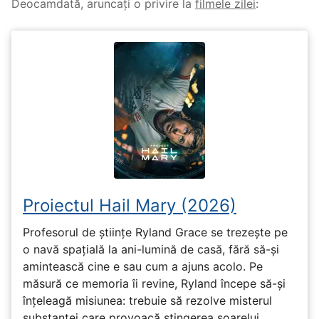
Deocamdată, aruncați o privire la
filmele zilei
:
Proiectul Hail Mary (2026)
Profesorul de științe Ryland Grace se trezește pe
o navă spațială la ani-lumină de casă, fără să-și
amintească cine e sau cum a ajuns acolo. Pe
măsură ce memoria îi revine, Ryland începe să-și
înțeleagă misiunea: trebuie să rezolve misterul
substanței care provoacă stingerea soarelui.