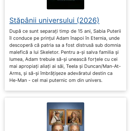
Stăpânii universului (2026)
După ce sunt separați timp de 15 ani, Sabia Puterii
îl conduce pe prințul Adam înapoi în Eternia, unde
descoperă că patria sa a fost distrusă sub domnia
malefică a lui Skeletor. Pentru a-și salva familia și
lumea, Adam trebuie să-și unească forțele cu cei
mai apropiați aliați ai săi, Teela și Duncan/Man-At-
Arms, și să-și îmbrățișeze adevăratul destin ca
He-Man - cel mai puternic om din univers.