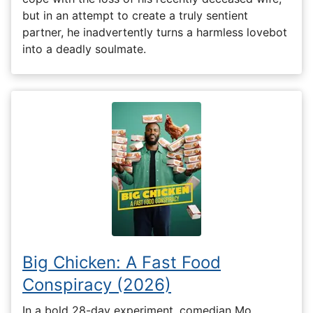
but in an attempt to create a truly sentient
partner, he inadvertently turns a harmless lovebot
into a deadly soulmate.
Big Chicken: A Fast Food
Conspiracy (2026)
In a bold 28-day experiment, comedian Mo