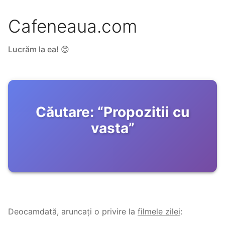
Cafeneaua.com
Lucrăm la ea! 😊
Căutare:
“
Propozitii cu
vasta
”
Deocamdată, aruncați o privire la
filmele zilei
: