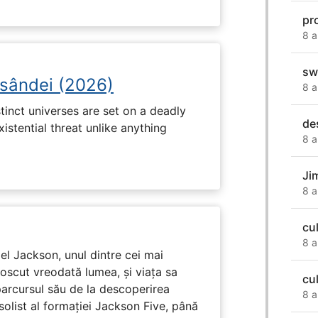
pr
8 a
sw
osândei (2026)
8 a
tinct universes are set on a deadly
de
istential threat unlike anything
8 a
Ji
8 a
cul
8 a
l Jackson, unul dintre cei mai
unoscut vreodată lumea, și viața sa
cu
arcursul său de la descoperirea
8 a
solist al formației Jackson Five, până