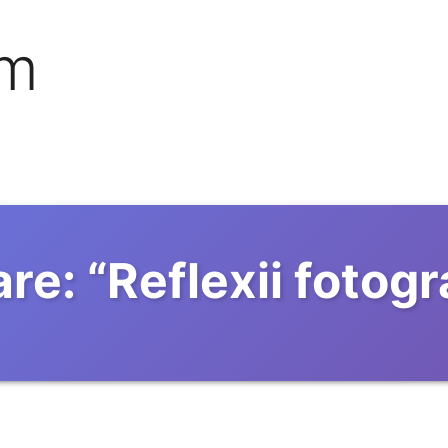
om
re:
“
Reflexii fotogr