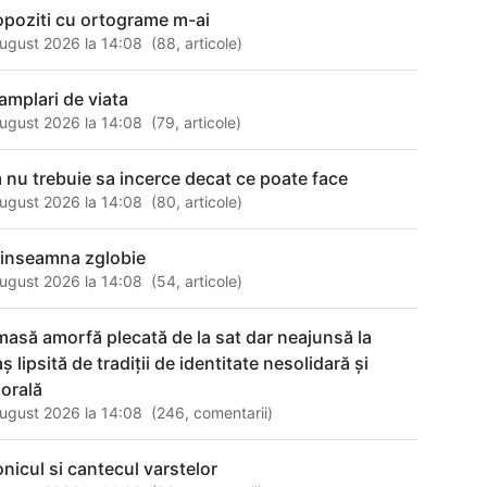
opoziti cu ortograme m-ai
ugust 2026 la 14:08
(
88
,
articole
)
tamplari de viata
ugust 2026 la 14:08
(
79
,
articole
)
 nu trebuie sa incerce decat ce poate face
ugust 2026 la 14:08
(
80
,
articole
)
 inseamna zglobie
ugust 2026 la 14:08
(
54
,
articole
)
masă amorfă plecată de la sat dar neajunsă la
ş lipsită de tradiţii de identitate nesolidară şi
orală
ugust 2026 la 14:08
(
246
,
comentarii
)
onicul si cantecul varstelor