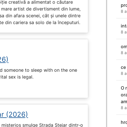
biție creativă a alimentat o căutare
pr
 mare artist de divertisment din lume,
8 a
a din afara scenei, cât și unele dintre
din cariera sa solo de la începuturi.
in
8 a
om
8 a
26)
ce
nd someone to sleep with on the one
8 a
tal sex is legal.
O 
ora
am
8 a
ar (2026)
hr
misterios smulge Strada Stejar dintr-o