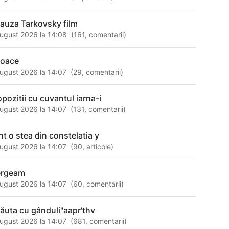
lauza Tarkovsky film
ugust 2026 la 14:08
(
161
,
comentarii
)
coace
ugust 2026 la 14:07
(
29
,
comentarii
)
opozitii cu cuvantul iarna-i
ugust 2026 la 14:07
(
131
,
comentarii
)
nt o stea din constelatia y
ugust 2026 la 14:07
(
90
,
articole
)
rgeam
ugust 2026 la 14:07
(
60
,
comentarii
)
căuta cu gânduli"aapr'thv
ugust 2026 la 14:07
(
681
,
comentarii
)