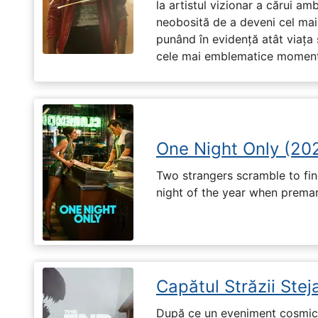
la artistul vizionar a cărui am
neobosită de a deveni cel mai
punând în evidență atât viața s
cele mai emblematice momente 
One Night Only (20
Two strangers scramble to fi
night of the year when premari
Capătul Străzii Stej
După ce un eveniment cosmic 