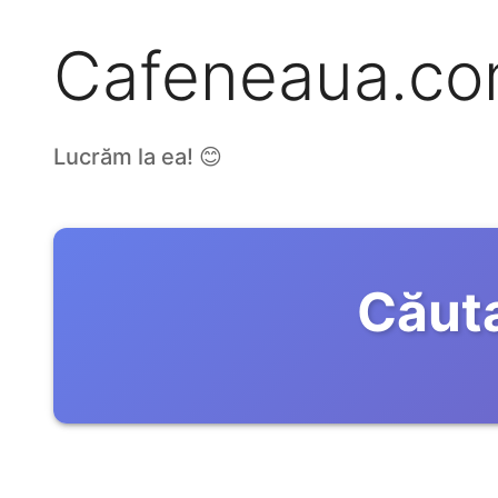
Cafeneaua.c
Lucrăm la ea! 😊
Căuta