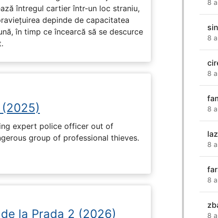
8 a
ză întregul cartier într-un loc straniu,
praviețuirea depinde de capacitatea
si
nă, în timp ce încearcă să se descurce
8 a
.
cir
8 a
fa
 (2025)
8 a
ng expert police officer out of
la
ngerous group of professional thieves.
8 a
fa
8 a
zb
 de la Prada 2 (2026)
8 a