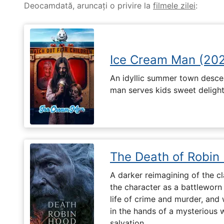
Deocamdată, aruncați o privire la
filmele zilei
:
Ice Cream Man (20
An idyllic summer town desc
man serves kids sweet delights
The Death of Robin
A darker reimagining of the cl
the character as a battleworn 
life of crime and murder, and 
in the hands of a mysterious
salvation.