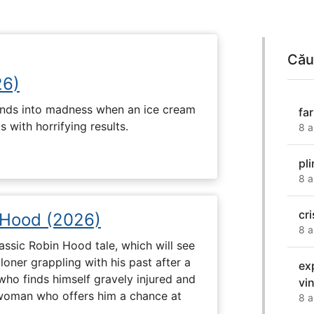
Cău
26)
ends into madness when an ice cream
fa
 with horrifying results.
8 a
pl
8 a
cr
 Hood (2026)
8 a
assic Robin Hood tale, which will see
loner grappling with his past after a
ex
who finds himself gravely injured and
vi
 woman who offers him a chance at
8 a