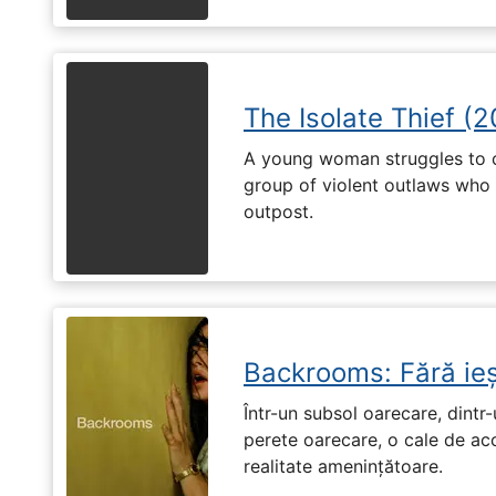
The Isolate Thief (
A young woman struggles to c
group of violent outlaws who 
outpost.
Backrooms: Fără ieș
Într-un subsol oarecare, dint
perete oarecare, o cale de ac
realitate amenințătoare.