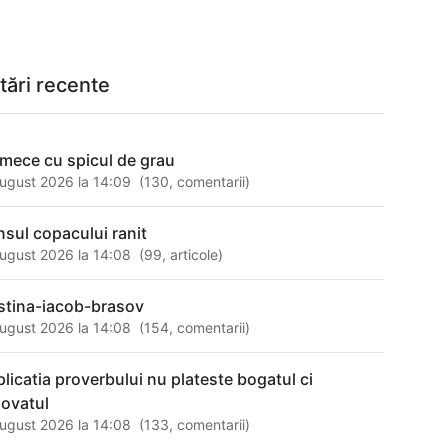
tări recente
rmece cu spicul de grau
ugust 2026 la 14:09
(
130
,
comentarii
)
insul copacului ranit
ugust 2026 la 14:08
(
99
,
articole
)
istina-iacob-brasov
ugust 2026 la 14:08
(
154
,
comentarii
)
plicatia proverbului nu plateste bogatul ci
novatul
ugust 2026 la 14:08
(
133
,
comentarii
)