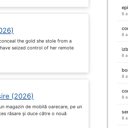
ep
8 a
co
2026)
8 a
onceal the gold she stole from a
have seized control of her remote
iz
8 a
bo
8 a
co
ire (2026)
8 a
r-un magazin de mobilă oarecare, pe un
se
ces răsare și duce către o nouă
8 a