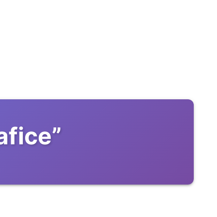
afice
”