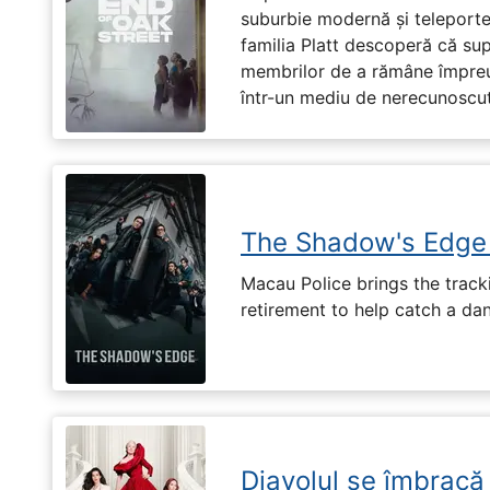
suburbie modernă și teleportea
familia Platt descoperă că su
membrilor de a rămâne împreu
într-un mediu de nerecunoscut
The Shadow's Edge
Macau Police brings the tracki
retirement to help catch a da
Diavolul se îmbracă