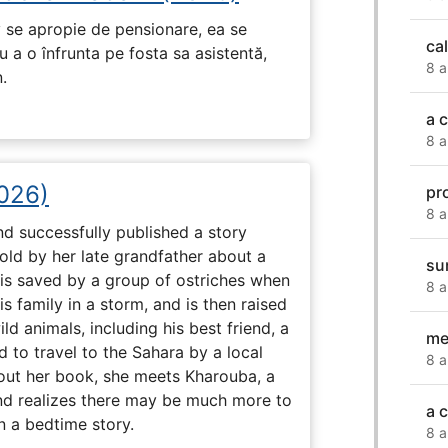
 se apropie de pensionare, ea se
ca
 a o înfrunta pe fosta sa asistentă,
8 a
.
a 
8 a
2026)
pr
8 a
nd successfully published a story
old by her late grandfather about a
su
 is saved by a group of ostriches when
8 a
 family in a storm, and is then raised
ld animals, including his best friend, a
me
d to travel to the Sahara by a local
8 a
ut her book, she meets Kharouba, a
nd realizes there may be much more to
a 
n a bedtime story.
8 a