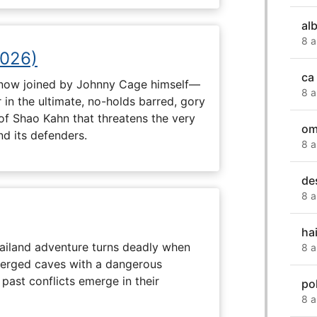
al
8 a
2026)
ca
now joined by Johnny Cage himself—
8 a
 in the ultimate, no-holds barred, gory
 of Shao Kahn that threatens the very
om
nd its defenders.
8 a
de
8 a
ha
hailand adventure turns deadly when
8 a
erged caves with a dangerous
past conflicts emerge in their
pol
8 a