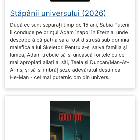
Stăpânii universului (2026)
După ce sunt separați timp de 15 ani, Sabia Puterii
îl conduce pe prințul Adam înapoi în Eternia, unde
descoperă că patria sa a fost distrusă sub domnia
malefică a lui Skeletor. Pentru a-și salva familia și
lumea, Adam trebuie să-și unească forțele cu cei
mai apropiați aliați ai săi, Teela și Duncan/Man-At-
Arms, și să-și îmbrățișeze adevăratul destin ca
He-Man - cel mai puternic om din univers.