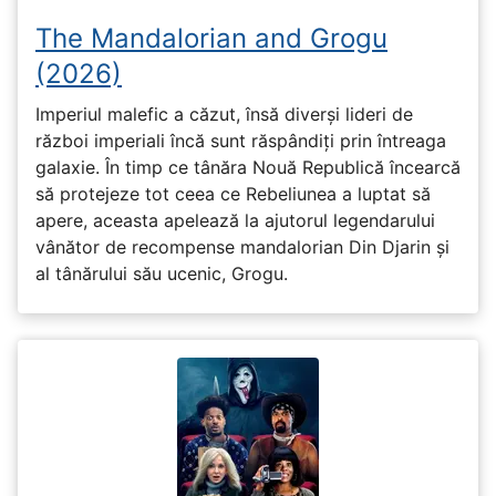
The Mandalorian and Grogu
(2026)
Imperiul malefic a căzut, însă diverși lideri de
război imperiali încă sunt răspândiți prin întreaga
galaxie. În timp ce tânăra Nouă Republică încearcă
să protejeze tot ceea ce Rebeliunea a luptat să
apere, aceasta apelează la ajutorul legendarului
vânător de recompense mandalorian Din Djarin și
al tânărului său ucenic, Grogu.