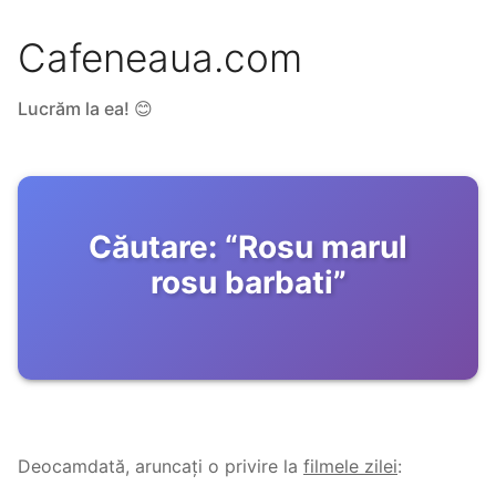
Cafeneaua.com
Lucrăm la ea! 😊
Căutare:
“
Rosu marul
rosu barbati
”
Deocamdată, aruncați o privire la
filmele zilei
: