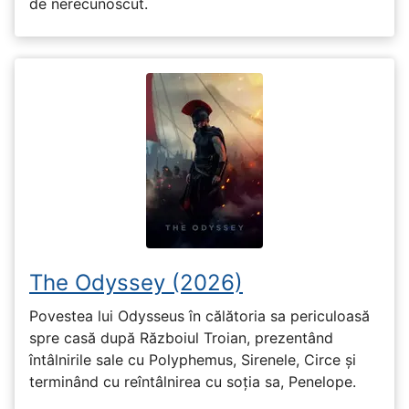
de nerecunoscut.
The Odyssey (2026)
Povestea lui Odysseus în călătoria sa periculoasă
spre casă după Războiul Troian, prezentând
întâlnirile sale cu Polyphemus, Sirenele, Circe și
terminând cu reîntâlnirea cu soția sa, Penelope.