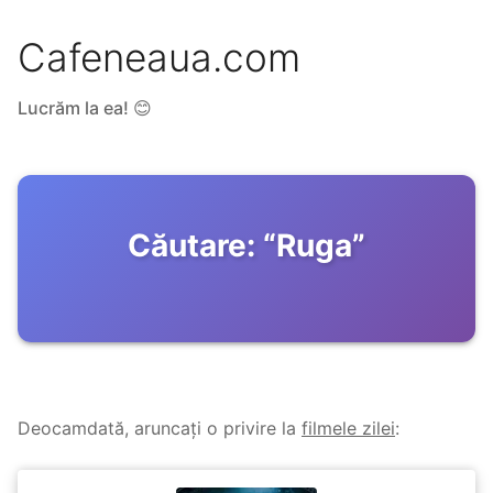
Cafeneaua.com
Lucrăm la ea! 😊
Căutare:
“
Ruga
”
Deocamdată, aruncați o privire la
filmele zilei
: