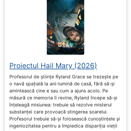
Proiectul Hail Mary (2026)
Profesorul de științe Ryland Grace se trezește pe
o navă spațială la ani-lumină de casă, fără să-și
amintească cine e sau cum a ajuns acolo. Pe
măsură ce memoria îi revine, Ryland începe să-și
înțeleagă misiunea: trebuie să rezolve misterul
substanței care provoacă stingerea soarelui.
Profesorul trebuie să-și folosească cunoștințele și
ingeniozitatea pentru a împiedica dispariția vieții