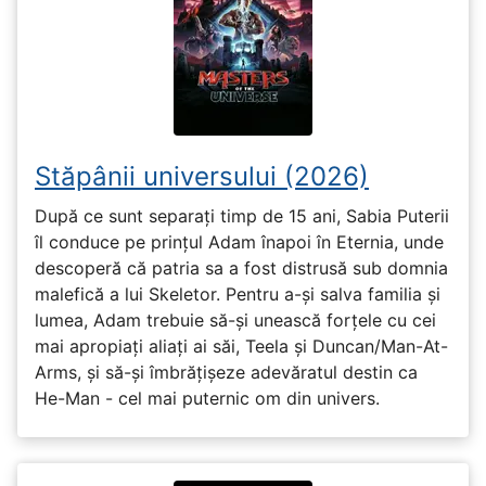
Stăpânii universului (2026)
După ce sunt separați timp de 15 ani, Sabia Puterii
îl conduce pe prințul Adam înapoi în Eternia, unde
descoperă că patria sa a fost distrusă sub domnia
malefică a lui Skeletor. Pentru a-și salva familia și
lumea, Adam trebuie să-și unească forțele cu cei
mai apropiați aliați ai săi, Teela și Duncan/Man-At-
Arms, și să-și îmbrățișeze adevăratul destin ca
He-Man - cel mai puternic om din univers.