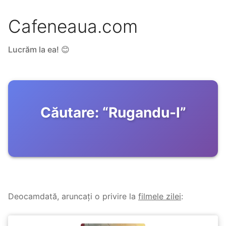
Cafeneaua.com
Lucrăm la ea! 😊
Căutare:
“
Rugandu-l
”
Deocamdată, aruncați o privire la
filmele zilei
: