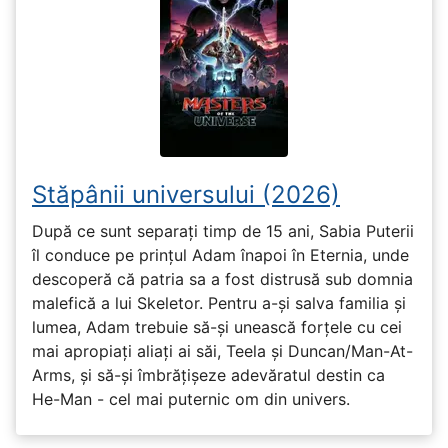
Stăpânii universului (2026)
După ce sunt separați timp de 15 ani, Sabia Puterii
îl conduce pe prințul Adam înapoi în Eternia, unde
descoperă că patria sa a fost distrusă sub domnia
malefică a lui Skeletor. Pentru a-și salva familia și
lumea, Adam trebuie să-și unească forțele cu cei
mai apropiați aliați ai săi, Teela și Duncan/Man-At-
Arms, și să-și îmbrățișeze adevăratul destin ca
He-Man - cel mai puternic om din univers.