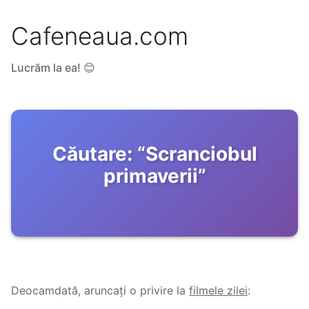
Cafeneaua.com
Lucrăm la ea! 😊
Căutare:
“
Scranciobul
primaverii
”
Deocamdată, aruncați o privire la
filmele zilei
: