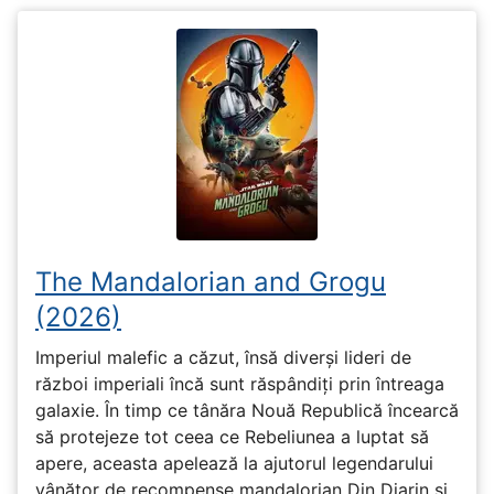
The Mandalorian and Grogu
(2026)
Imperiul malefic a căzut, însă diverși lideri de
război imperiali încă sunt răspândiți prin întreaga
galaxie. În timp ce tânăra Nouă Republică încearcă
să protejeze tot ceea ce Rebeliunea a luptat să
apere, aceasta apelează la ajutorul legendarului
vânător de recompense mandalorian Din Djarin și