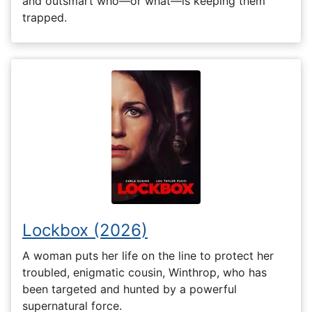
and outsmart who—or what—is keeping them
trapped.
Lockbox (2026)
A woman puts her life on the line to protect her
troubled, enigmatic cousin, Winthrop, who has
been targeted and hunted by a powerful
supernatural force.