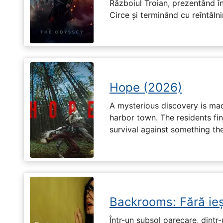
Războiul Troian, prezentând în
Circe și terminând cu reîntâln
Hope (2026)
A mysterious discovery is mad
harbor town. The residents fin
survival against something th
Backrooms: Fără ieș
Într-un subsol oarecare, dint