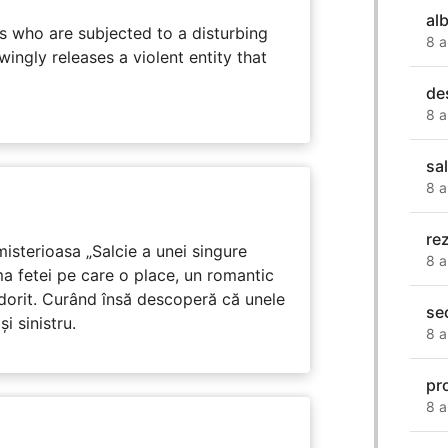
al
s who are subjected to a disturbing
8 a
ingly releases a violent entity that
de
8 a
sa
8 a
re
isterioasa „Salcie a unei singure
8 a
ma fetei pe care o place, un romantic
 dorit. Curând însă descoperă că unele
se
i sinistru.
8 a
pr
8 a