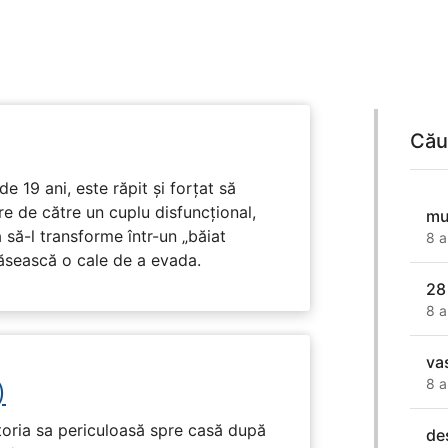
Cău
e 19 ani, este răpit și forțat să
e de către un cuplu disfuncțional,
mu
 să-l transforme într-un „băiat
8 a
ăsească o cale de a evada.
28
8 a
va
8 a
)
toria sa periculoasă spre casă după
de