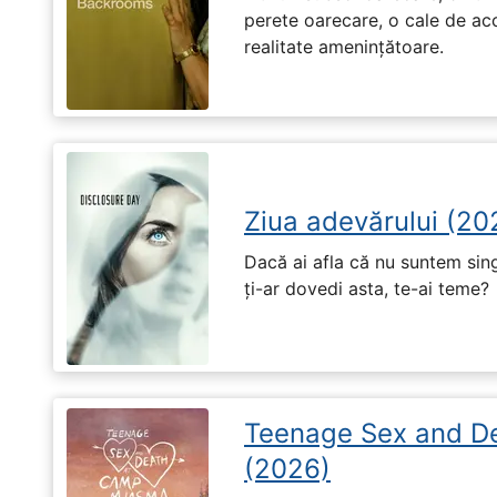
perete oarecare, o cale de ac
realitate amenințătoare.
Ziua adevărului (20
Dacă ai afla că nu suntem singu
ți-ar dovedi asta, te-ai teme?
Teenage Sex and D
(2026)