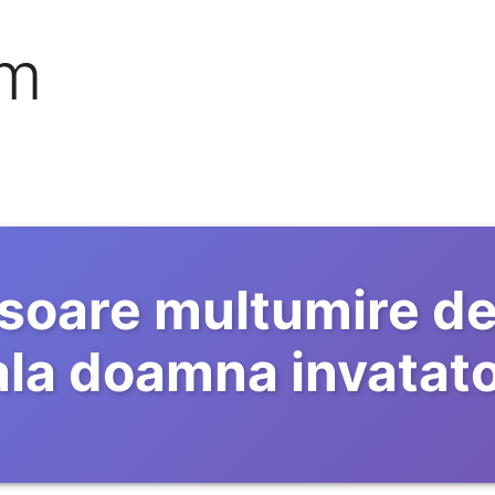
om
isoare multumire de
la doamna invatat