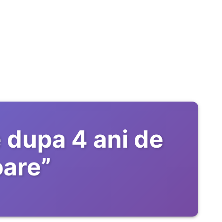
 dupa 4 ani de
oare
”