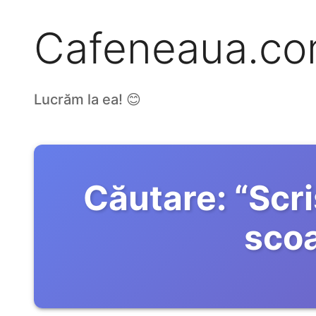
Cafeneaua.c
Lucrăm la ea! 😊
Căutare:
“
Scr
scoa