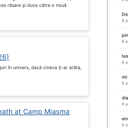
ces răsare și duce către o nouă
De
8 a
pi
8 a
26)
tes
8 a
ri în univers, dacă cineva ți-ar arăta,
mi
8 a
di
8 a
eath at Camp Miasma
en
8 a