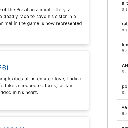
a-
 of the Brazilian animal lottery, a
8 a
deadly race to save his sister in a
animal in the game is now represented
rab
8 a
lo
8 a
AN
26)
8 a
plexities of unrequited love, finding
fe takes unexpected turns, certain
pe
ded in his heart.
8 a
va
8 a