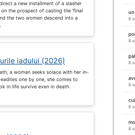
direct a new installment of a slasher
 on the prospect of casting the ‘final
un
, and the two women descend into a
8 a
.
po
8 a
pa
urile iadului (2026)
8 a
ath, a woman seeks solace with her in-
av
Deadites one by one, she comes to
8 a
k in life survive even in death.
cu
8 a
mo
8 a