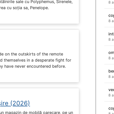
tâlnirile sale cu Polyphemus, Sirenele,
8 a
irea cu soția sa, Penelope.
co
8 a
in
8 a
om
e on the outskirts of the remote
8 a
d themselves in a desperate fight for
ey have never encountered before.
be
8 a
ve
8 a
ire (2026)
cop
r-un magazin de mobilă oarecare, pe un
8 a