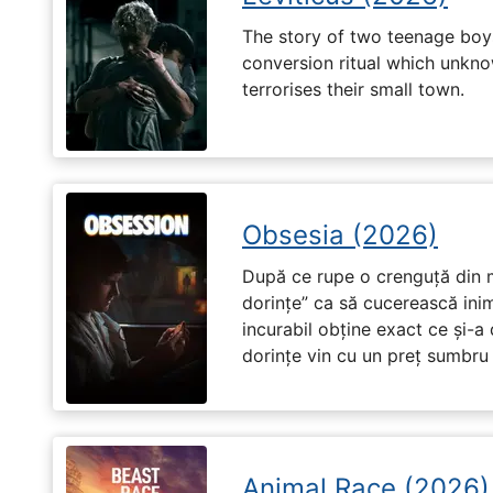
The story of two teenage boy
conversion ritual which unknow
terrorises their small town.
Obsesia (2026)
După ce rupe o crenguță din m
dorințe” ca să cucerească ini
incurabil obține exact ce și-a
dorințe vin cu un preț sumbru ș
Animal Race (2026)