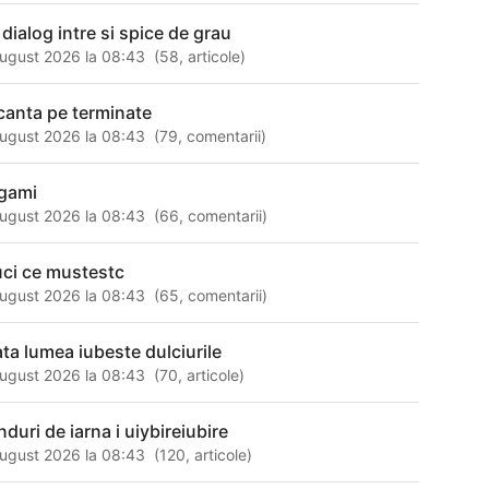
 dialog intre si spice de grau
ugust 2026 la 08:43
(
58
,
articole
)
canta pe terminate
ugust 2026 la 08:43
(
79
,
comentarii
)
gami
ugust 2026 la 08:43
(
66
,
comentarii
)
uci ce mustestc
ugust 2026 la 08:43
(
65
,
comentarii
)
ata lumea iubeste dulciurile
ugust 2026 la 08:43
(
70
,
articole
)
nduri de iarna i uiybireiubire
ugust 2026 la 08:43
(
120
,
articole
)