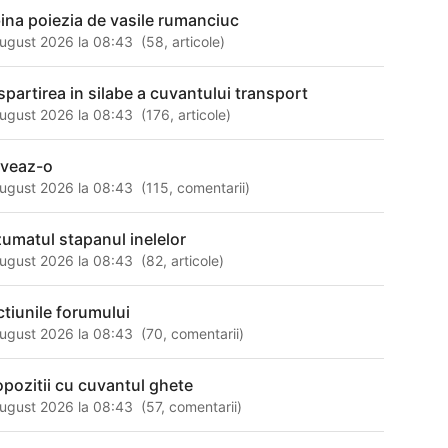
bina poiezia de vasile rumanciuc
ugust 2026 la 08:43
(
58
,
articole
)
spartirea in silabe a cuvantului transport
ugust 2026 la 08:43
(
176
,
articole
)
lveaz-o
ugust 2026 la 08:43
(
115
,
comentarii
)
zumatul stapanul inelelor
ugust 2026 la 08:43
(
82
,
articole
)
ctiunile forumului
ugust 2026 la 08:43
(
70
,
comentarii
)
opozitii cu cuvantul ghete
ugust 2026 la 08:43
(
57
,
comentarii
)