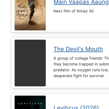
Main Vaapas Aaung
Next film of Imtiaz Ali
The Devil's Mouth
A group of college friends' T
they become trapped in subm
predator. As oxygen runs low, 
desperate fight for survival.
Leviticus (2026)