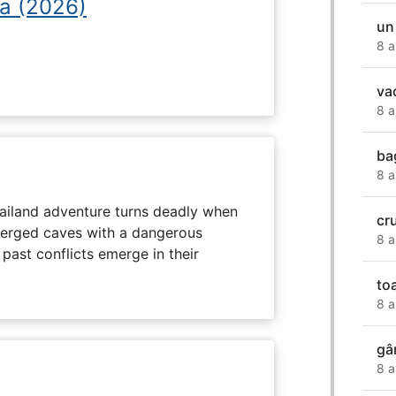
a (2026)
un
8 a
va
8 a
ba
8 a
hailand adventure turns deadly when
cr
erged caves with a dangerous
8 a
past conflicts emerge in their
to
8 a
gâ
8 a