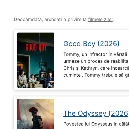
Deocamdată, aruncați o privire la
filmele zilei
:
Good Boy (2026)
Tommy, un infractor în vârstă d
urmeze un proces de reabilitar
Chris și Kathryn, care încearcă
cuminte”. Tommy trebuie să g
The Odyssey (2026
Povestea lui Odysseus în călă