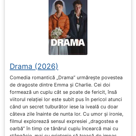
Drama (2026)
Comedia romantică „Drama” urmărește povestea
de dragoste dintre Emma și Charlie. Cei doi
formează un cuplu cât se poate de fericit, însă
viitorul relației lor este subit pus în pericol atunci
când un secret tulburător iese la iveală cu doar
câteva zile înainte de nunta lor. Cu umor și ironie,
filmul explorează sensul expresiei „dragostea e
oarbă” în timp ce tânărul cuplu încearcă mai cu
stângăcie, mai cu prietenie să treacă de impas.