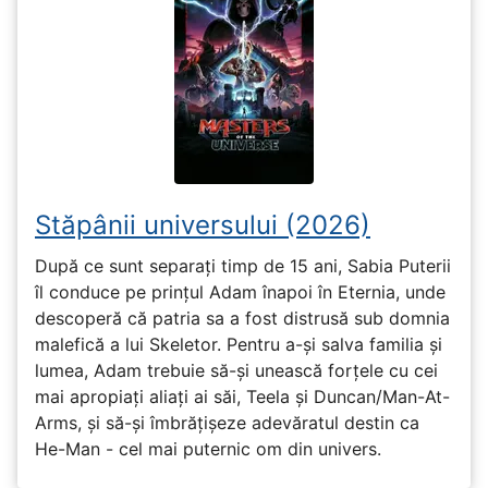
Stăpânii universului (2026)
După ce sunt separați timp de 15 ani, Sabia Puterii
îl conduce pe prințul Adam înapoi în Eternia, unde
descoperă că patria sa a fost distrusă sub domnia
malefică a lui Skeletor. Pentru a-și salva familia și
lumea, Adam trebuie să-și unească forțele cu cei
mai apropiați aliați ai săi, Teela și Duncan/Man-At-
Arms, și să-și îmbrățișeze adevăratul destin ca
He-Man - cel mai puternic om din univers.