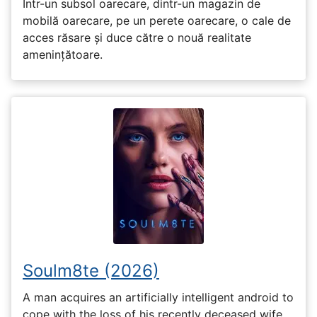
Într-un subsol oarecare, dintr-un magazin de
mobilă oarecare, pe un perete oarecare, o cale de
acces răsare și duce către o nouă realitate
amenințătoare.
Soulm8te (2026)
A man acquires an artificially intelligent android to
cope with the loss of his recently deceased wife,