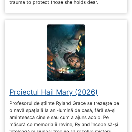
trauma to protect those she holds dear.
Proiectul Hail Mary (2026)
Profesorul de științe Ryland Grace se trezește pe
o navă spațială la ani-lumină de casă, fără să-și
amintească cine e sau cum a ajuns acolo. Pe
măsură ce memoria îi revine, Ryland începe să-și
înțeleagă misiunea: trebuie să rezolve misterul