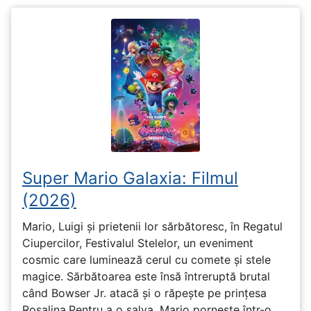
Super Mario Galaxia: Filmul
(2026)
Mario, Luigi și prietenii lor sărbătoresc, în Regatul
Ciupercilor, Festivalul Stelelor, un eveniment
cosmic care luminează cerul cu comete și stele
magice. Sărbătoarea este însă întreruptă brutal
când Bowser Jr. atacă și o răpește pe prinţesa
Rosalina.Pentru a o salva, Mario pornește într-o