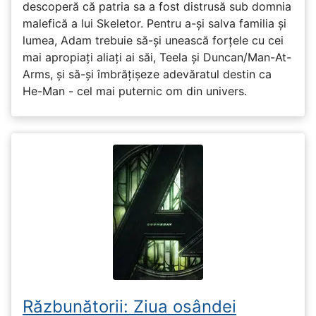
descoperă că patria sa a fost distrusă sub domnia
malefică a lui Skeletor. Pentru a-și salva familia și
lumea, Adam trebuie să-și unească forțele cu cei
mai apropiați aliați ai săi, Teela și Duncan/Man-At-
Arms, și să-și îmbrățișeze adevăratul destin ca
He-Man - cel mai puternic om din univers.
Răzbunătorii: Ziua osândei