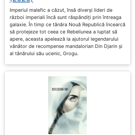
Imperiul malefic a căzut, însă diverși lideri de
război imperiali încă sunt răspândiți prin întreaga
galaxie. În timp ce tânăra Nouă Republică încearcă
să protejeze tot ceea ce Rebeliunea a luptat să
apere, aceasta apelează la ajutorul legendarului
vânător de recompense mandalorian Din Djarin și
al tânărului său ucenic, Grogu.