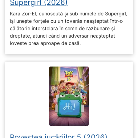
Supergirl (2026)
Kara Zor-El, cunoscută și sub numele de Supergirl,
își unește forțele cu un tovarăș neașteptat într-o
călătorie interstelară în semn de răzbunare și
dreptate, atunci când un adversar neașteptat
lovește prea aproape de casă.
Povestea jucăriilor 5 (2026)