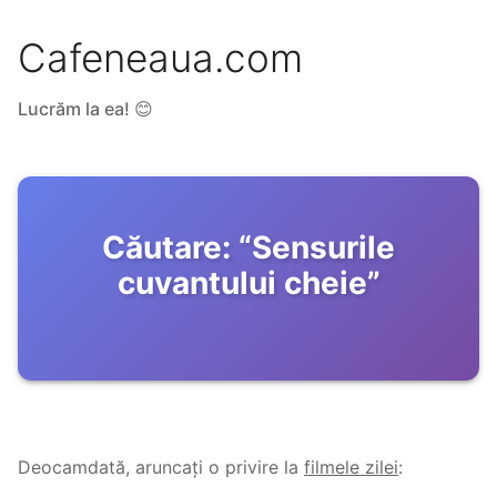
Cafeneaua.com
Lucrăm la ea! 😊
Căutare:
“
Sensurile
cuvantului cheie
”
Deocamdată, aruncați o privire la
filmele zilei
: