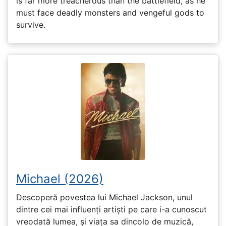
is far more treacherous than the battlefield, as he
must face deadly monsters and vengeful gods to
survive.
Michael (2026)
Descoperă povestea lui Michael Jackson, unul
dintre cei mai influenți artiști pe care i-a cunoscut
vreodată lumea, și viața sa dincolo de muzică,