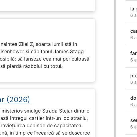
la
6 a
ca
6 a
naintea Zilei Z, soarta lumii stă în
Eisenhower și căpitanul James Stagg
fam
osibilă: să lanseze cea mai periculoasă
6 a
 să piardă războiul cu totul.
pr
6 a
do
ar (2026)
6 a
misterios smulge Strada Stejar dintr-o
ză întregul cartier într-un loc straniu,
se
praviețuirea depinde de capacitatea
6 a
nă, în timp ce încearcă să se descurce