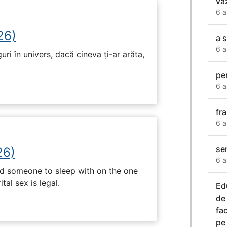
va
6 a
26)
a 
6 a
ri în univers, dacă cineva ți-ar arăta,
pen
6 a
fr
6 a
se
26)
6 a
nd someone to sleep with on the one
tal sex is legal.
Ed
de
fac
pe 