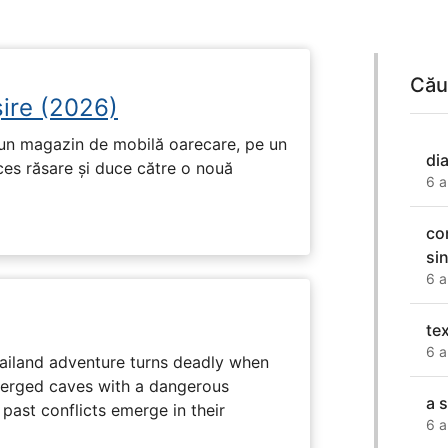
Cău
ire (2026)
r-un magazin de mobilă oarecare, pe un
di
ces răsare și duce către o nouă
6 a
co
si
6 a
te
6 a
hailand adventure turns deadly when
erged caves with a dangerous
a 
past conflicts emerge in their
6 a