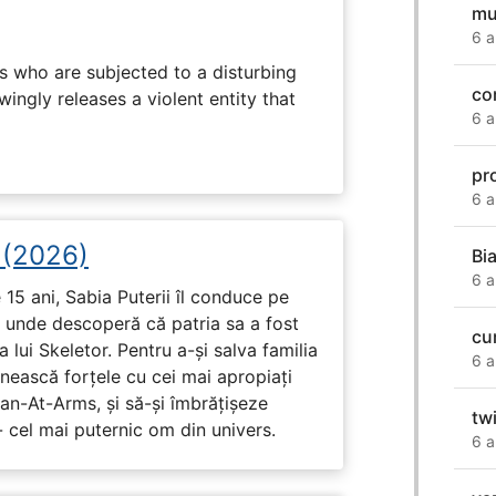
mu
6 a
s who are subjected to a disturbing
co
ingly releases a violent entity that
6 a
pr
6 a
i (2026)
Bi
6 a
15 ani, Sabia Puterii îl conduce pe
, unde descoperă că patria sa a fost
cu
 lui Skeletor. Pentru a-și salva familia
6 a
nească forțele cu cei mai apropiați
Man-At-Arms, și să-și îmbrățișeze
twi
 cel mai puternic om din univers.
6 a