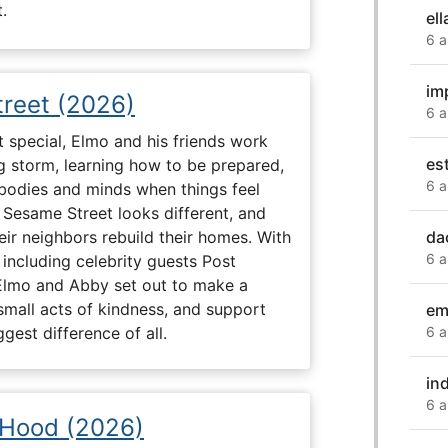
.
ell
6 a
im
reet (2026)
6 a
 special, Elmo and his friends work
es
ig storm, learning how to be prepared,
6 a
 bodies and minds when things feel
 Sesame Street looks different, and
da
eir neighbors rebuild their homes. With
6 a
 including celebrity guests Post
Elmo and Abby set out to make a
small acts of kindness, and support
em
6 a
gest difference of all.
in
6 a
 Hood (2026)