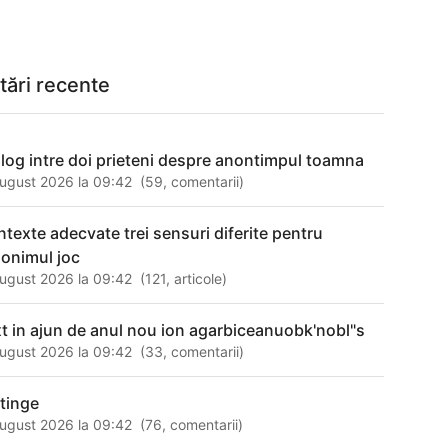
tări recente
alog intre doi prieteni despre anontimpul toamna
ugust 2026 la 09:42
(
59
,
comentarii
)
ntexte adecvate trei sensuri diferite pentru
nonimul joc
ugust 2026 la 09:42
(
121
,
articole
)
xt in ajun de anul nou ion agarbiceanuobk'nobl"s
ugust 2026 la 09:42
(
33
,
comentarii
)
stinge
ugust 2026 la 09:42
(
76
,
comentarii
)