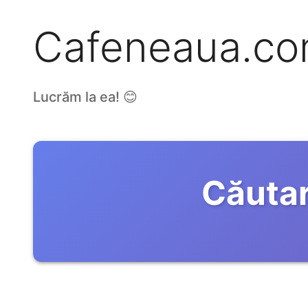
Cafeneaua.c
Lucrăm la ea! 😊
Căutar