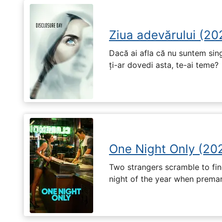
Ziua adevărului (20
Dacă ai afla că nu suntem singu
ți-ar dovedi asta, te-ai teme?
One Night Only (20
Two strangers scramble to fi
night of the year when premari