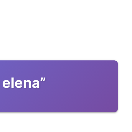
 elena
”