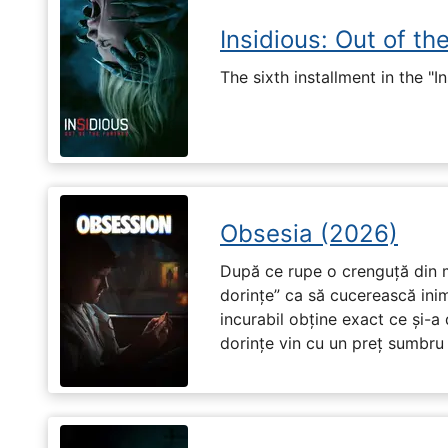
Insidious: Out of th
The sixth installment in the "I
Obsesia (2026)
După ce rupe o crenguță din m
dorințe” ca să cucerească ini
incurabil obține exact ce și-a
dorințe vin cu un preț sumbru ș