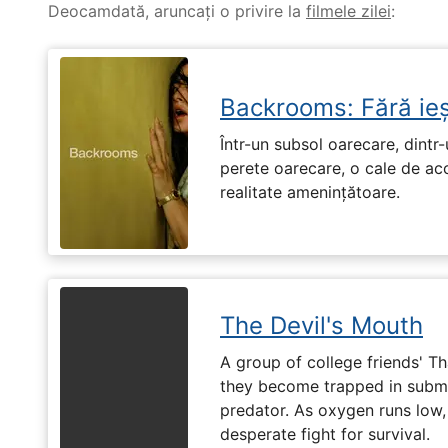
Deocamdată, aruncați o privire la
filmele zilei
:
Backrooms: Fără ieș
Într-un subsol oarecare, dint
perete oarecare, o cale de ac
realitate amenințătoare.
The Devil's Mouth
A group of college friends' T
they become trapped in subm
predator. As oxygen runs low, 
desperate fight for survival.