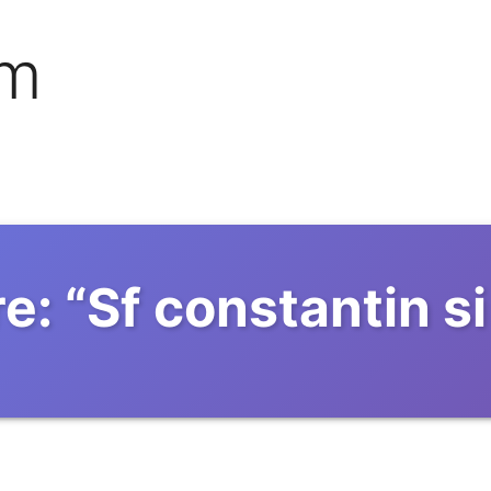
om
e:
“
Sf constantin si