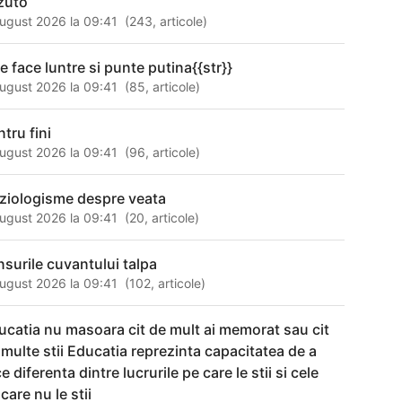
zuto
ugust 2026 la 09:41
(
243
,
articole
)
se face luntre si punte putina{{str}}
ugust 2026 la 09:41
(
85
,
articole
)
tru fini
ugust 2026 la 09:41
(
96
,
articole
)
aziologisme despre veata
ugust 2026 la 09:41
(
20
,
articole
)
nsurile cuvantului talpa
ugust 2026 la 09:41
(
102
,
articole
)
ucatia nu masoara cit de mult ai memorat sau cit
 multe stii Educatia reprezinta capacitatea de a
e diferenta dintre lucrurile pe care le stii si cele
care nu le stii