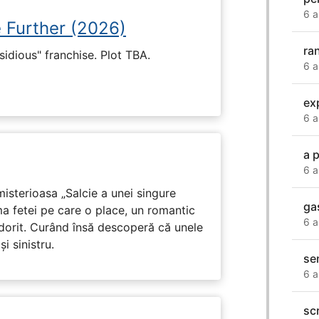
6 a
e Further (2026)
ra
nsidious" franchise. Plot TBA.
6 a
ex
6 a
a 
6 a
isterioasa „Salcie a unei singure
ga
ma fetei pe care o place, un romantic
6 a
 dorit. Curând însă descoperă că unele
i sinistru.
se
6 a
sc