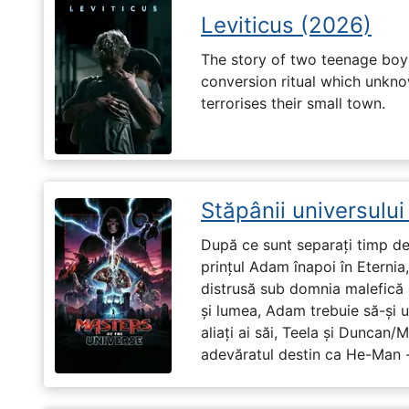
Leviticus (2026)
The story of two teenage boy
conversion ritual which unknow
terrorises their small town.
Stăpânii universulu
După ce sunt separați timp de 
prințul Adam înapoi în Eternia
distrusă sub domnia malefică a
și lumea, Adam trebuie să-și u
aliați ai săi, Teela și Duncan/
adevăratul destin ca He-Man -