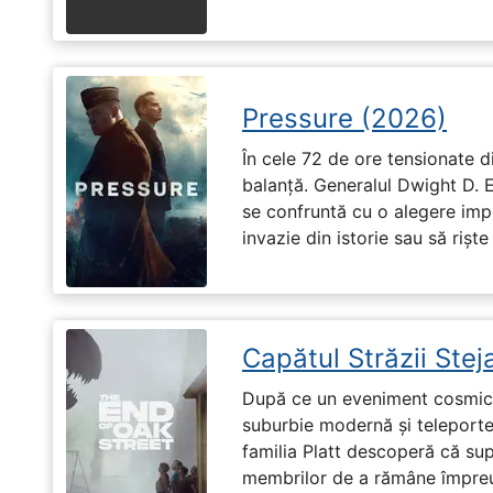
Pressure (2026)
În cele 72 de ore tensionate di
balanță. Generalul Dwight D. 
se confruntă cu o alegere imp
invazie din istorie sau să riște
Capătul Străzii Stej
După ce un eveniment cosmic 
suburbie modernă și teleportea
familia Platt descoperă că su
membrilor de a rămâne împreu