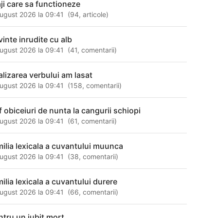
aji care sa functioneze
ugust 2026 la 09:41
(
94
,
articole
)
vinte inrudite cu alb
ugust 2026 la 09:41
(
41
,
comentarii
)
alizarea verbului am lasat
ugust 2026 la 09:41
(
158
,
comentarii
)
f obiceiuri de nunta la cangurii schiopi
ugust 2026 la 09:41
(
61
,
comentarii
)
milia lexicala a cuvantului muunca
ugust 2026 la 09:41
(
38
,
comentarii
)
milia lexicala a cuvantului durere
ugust 2026 la 09:41
(
66
,
comentarii
)
ntru un iubit mort