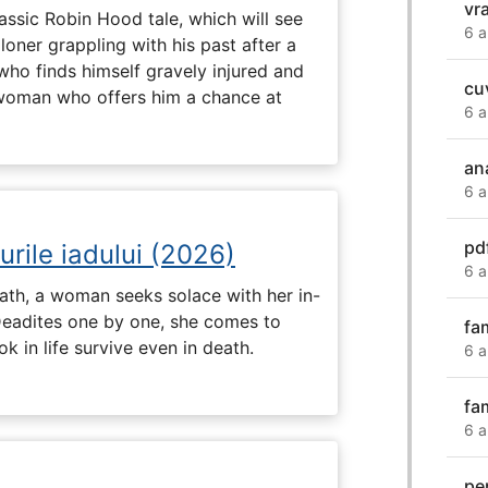
vr
assic Robin Hood tale, which will see
6 a
loner grappling with his past after a
who finds himself gravely injured and
cu
 woman who offers him a chance at
6 a
an
6 a
pd
urile iadului (2026)
6 a
ath, a woman seeks solace with her in-
Deadites one by one, she comes to
fa
k in life survive even in death.
6 a
fa
6 a
pe