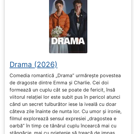
Drama (2026)
Comedia romantică „Drama” urmărește povestea
de dragoste dintre Emma și Charlie. Cei doi
formează un cuplu cât se poate de fericit, însă
viitorul relației lor este subit pus în pericol atunci
când un secret tulburător iese la iveală cu doar
câteva zile înainte de nunta lor. Cu umor și ironie,
filmul explorează sensul expresiei „dragostea e
oarbă” în timp ce tânărul cuplu încearcă mai cu
stângăcie, mai cu prietenie să treacă de impas.