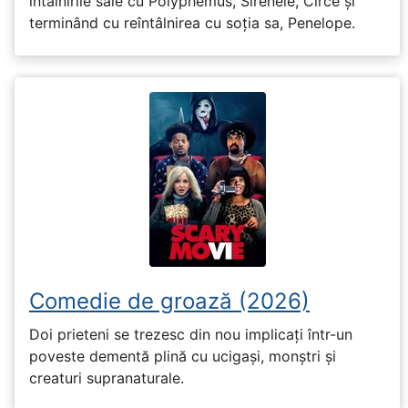
întâlnirile sale cu Polyphemus, Sirenele, Circe și
terminând cu reîntâlnirea cu soția sa, Penelope.
Comedie de groază (2026)
Doi prieteni se trezesc din nou implicați într-un
poveste dementă plină cu ucigași, monștri și
creaturi supranaturale.