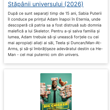
Stăpânii universului (2026)
După ce sunt separați timp de 15 ani, Sabia Puterii
îl conduce pe prințul Adam înapoi în Eternia, unde
descoperă că patria sa a fost distrusă sub domnia
malefică a lui Skeletor. Pentru a-și salva familia și
lumea, Adam trebuie să-și unească forțele cu cei
mai apropiați aliați ai săi, Teela și Duncan/Man-At-
Arms, și să-și îmbrățișeze adevăratul destin ca He-
Man - cel mai puternic om din univers.