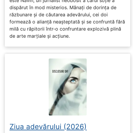
este Navin, un jurnalist neobosit a cărui soție a
dispărut în mod misterios. Mânați de dorința de
răzbunare și de căutarea adevărului, cei doi
formează o alianță neașteptată și se confruntă fără
milă cu răpitorii într-o confruntare explozivă plină
de arte marțiale și acțiune.
Ziua adevărului (2026)