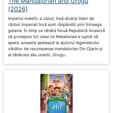
The Mandalorian and Grogu
(2026)
Imperiul malefic a căzut, însă diverși lideri de
război imperiali încă sunt răspândiți prin întreaga
galaxie. În timp ce tânăra Nouă Republică încearcă
să protejeze tot ceea ce Rebeliunea a luptat să
apere, aceasta apelează la ajutorul legendarului
vânător de recompense mandalorian Din Djarin și
al tânărului său ucenic, Grogu.