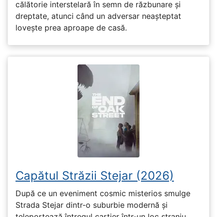
călătorie interstelară în semn de răzbunare și
dreptate, atunci când un adversar neașteptat
lovește prea aproape de casă.
Capătul Străzii Stejar (2026)
După ce un eveniment cosmic misterios smulge
Strada Stejar dintr-o suburbie modernă și
teleportează întregul cartier într-un loc straniu,