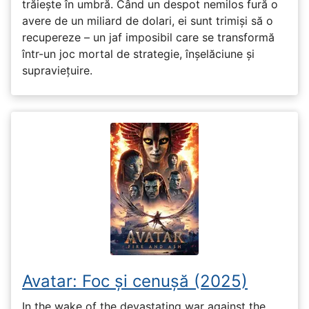
trăiește în umbră. Când un despot nemilos fură o
avere de un miliard de dolari, ei sunt trimiși să o
recupereze – un jaf imposibil care se transformă
într-un joc mortal de strategie, înșelăciune și
supraviețuire.
Avatar: Foc și cenușă (2025)
In the wake of the devastating war against the