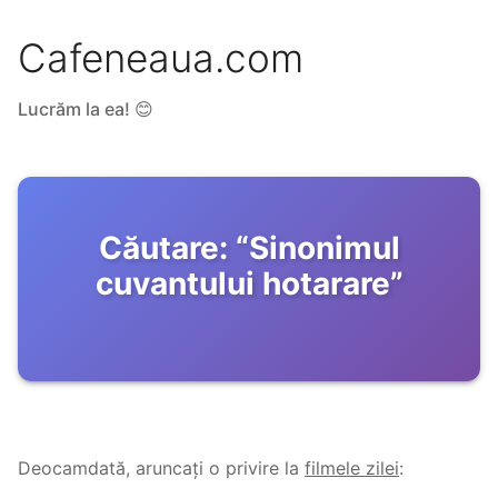
Cafeneaua.com
Lucrăm la ea! 😊
Căutare:
“
Sinonimul
cuvantului hotarare
”
Deocamdată, aruncați o privire la
filmele zilei
: