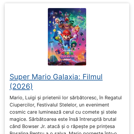
Super Mario Galaxia: Filmul
(2026)
Mario, Luigi și prietenii lor sărbătoresc, în Regatul
Ciupercilor, Festivalul Stelelor, un eveniment
cosmic care luminează cerul cu comete și stele
magice. Sărbătoarea este însă întreruptă brutal
când Bowser Jr. atacă și o răpește pe prinţesa
Rosalina.Pentru a o salva, Mario pornește într-o