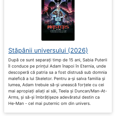
Stăpânii universului (2026)
După ce sunt separați timp de 15 ani, Sabia Puterii
îl conduce pe prințul Adam înapoi în Eternia, unde
descoperă că patria sa a fost distrusă sub domnia
malefică a lui Skeletor. Pentru a-și salva familia și
lumea, Adam trebuie să-și unească forțele cu cei
mai apropiați aliați ai săi, Teela și Duncan/Man-At-
Arms, și să-și îmbrățișeze adevăratul destin ca
He-Man - cel mai puternic om din univers.