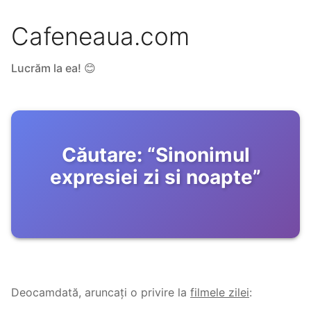
Cafeneaua.com
Lucrăm la ea! 😊
Căutare:
“
Sinonimul
expresiei zi si noapte
”
Deocamdată, aruncați o privire la
filmele zilei
: