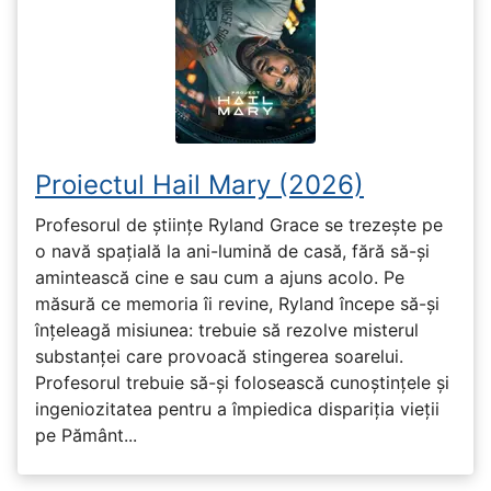
Proiectul Hail Mary (2026)
Profesorul de științe Ryland Grace se trezește pe
o navă spațială la ani-lumină de casă, fără să-și
amintească cine e sau cum a ajuns acolo. Pe
măsură ce memoria îi revine, Ryland începe să-și
înțeleagă misiunea: trebuie să rezolve misterul
substanței care provoacă stingerea soarelui.
Profesorul trebuie să-și folosească cunoștințele și
ingeniozitatea pentru a împiedica dispariția vieții
pe Pământ...