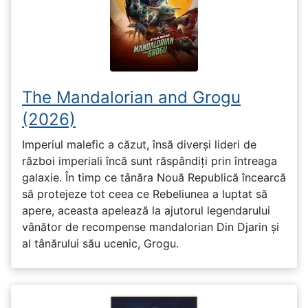
The Mandalorian and Grogu
(2026)
Imperiul malefic a căzut, însă diverși lideri de
război imperiali încă sunt răspândiți prin întreaga
galaxie. În timp ce tânăra Nouă Republică încearcă
să protejeze tot ceea ce Rebeliunea a luptat să
apere, aceasta apelează la ajutorul legendarului
vânător de recompense mandalorian Din Djarin și
al tânărului său ucenic, Grogu.