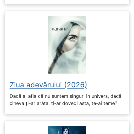
Ziua adevărului (2026)
Dacă ai afla că nu suntem singuri în univers, dacă
cineva ți-ar arăta, ți-ar dovedi asta, te-ai teme?