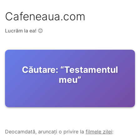
Cafeneaua.com
Lucrăm la ea! 😊
Căutare:
“
Testamentul
meu
”
Deocamdată, aruncați o privire la
filmele zilei
: