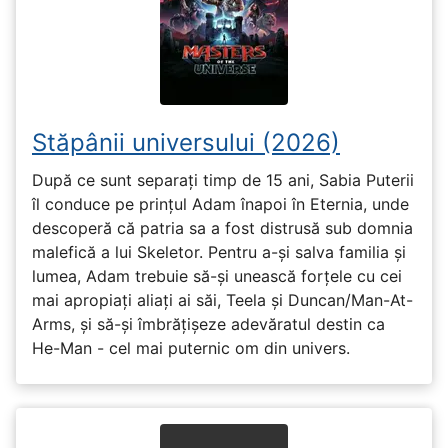
Stăpânii universului (2026)
După ce sunt separați timp de 15 ani, Sabia Puterii
îl conduce pe prințul Adam înapoi în Eternia, unde
descoperă că patria sa a fost distrusă sub domnia
malefică a lui Skeletor. Pentru a-și salva familia și
lumea, Adam trebuie să-și unească forțele cu cei
mai apropiați aliați ai săi, Teela și Duncan/Man-At-
Arms, și să-și îmbrățișeze adevăratul destin ca
He-Man - cel mai puternic om din univers.