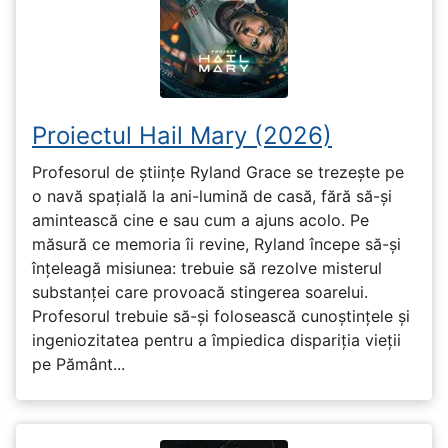
Proiectul Hail Mary (2026)
Profesorul de științe Ryland Grace se trezește pe
o navă spațială la ani-lumină de casă, fără să-și
amintească cine e sau cum a ajuns acolo. Pe
măsură ce memoria îi revine, Ryland începe să-și
înțeleagă misiunea: trebuie să rezolve misterul
substanței care provoacă stingerea soarelui.
Profesorul trebuie să-și folosească cunoștințele și
ingeniozitatea pentru a împiedica dispariția vieții
pe Pământ...