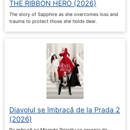
THE RIBBON HERO (2026)
The story of Sapphire as she overcomes loss and
trauma to protect those she holds dear.
Diavolul se îmbracă de la Prada 2
(2026)
Pe măsură ce Miranda Priestly se apropie de