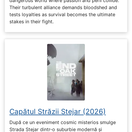
dangerous world where passion and peril collide.
Their turbulent alliance demands bloodshed and
tests loyalties as survival becomes the ultimate
stakes in their fight.
Capătul Străzii Stejar (2026)
După ce un eveniment cosmic misterios smulge
Strada Stejar dintr-o suburbie modernă și