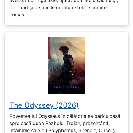
aventură prin galaxie, ajutat de fratele său Luigi,
de Toad și de micile creaturi stelare numite
Lumas.
The Odyssey (2026)
Povestea lui Odysseus în călătoria sa periculoasă
spre casă după Războiul Troian, prezentând
întâlnirile sale cu Polyphemus, Sirenele, Circe și