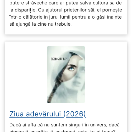
putere străveche care ar putea salva cultura sa de
la dispariție. Cu ajutorul prietenilor săi, el pornește
într-o călătorie în jurul lumii pentru a o găsi înainte
să ajungă la cine nu trebuie.
Ziua adevărului (2026)
Dacă ai afla că nu suntem singuri în univers, dacă
cineva ți-ar arăta, ți-ar dovedi asta, te-ai teme?