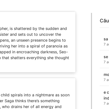
Cău
her, is shattered by the sudden and
sister and sets out to uncover the
sa 
eepens, an unseen presence begins to
7 a
driving her into a spiral of paranoia as
rapped in encroaching darkness, Seo-
se
on that shatters everything she thought
7 a
mo
7 a
e 
child spirals into a nightmare as soon
in
er Saga thinks there’s something
7 a
, who drains her of all energy and