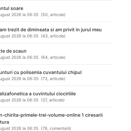
antul soare
ugust 2026 la 06:35
(
50
,
articole
)
am trezit de dimineata si am privit in jurul meu
ugust 2026 la 06:35
(
43
,
articole
)
tte de scaun
ugust 2026 la 06:35
(
64
,
articole
)
unturi cu polisemia cuvantului chipul
ugust 2026 la 06:35
(
73
,
articole
)
lizafonetica a cuvintului ciocirliile
ugust 2026 la 06:35
(
37
,
articole
)
in-chirita-primele-trei-volume-online 1 ciresarii
ctura
ugust 2026 la 06:35
(
78
,
comentarii
)