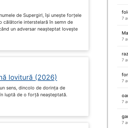
fo
numele de Supergirl, își unește forțele
7 a
o călătorie interstelară în semn de
 când un adversar neașteptat lovește
Ma
7 a
ra
7 a
fo
mă lovitură (2026)
7 a
un sens, dincolo de dorința de
în luptă de o forță neașteptată.
oa
7 a
ga
7 a