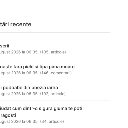
tări recente
scrii
ugust 2026 la 06:35
(
105
,
articole
)
 naste fara piele si tipa pana moare
ugust 2026 la 06:35
(
146
,
comentarii
)
i podoabe din poezia iarna
ugust 2026 la 06:35
(
102
,
articole
)
ciudat cum dintr-o sigura gluma te poti
dragosti
ugust 2026 la 06:35
(
34
,
articole
)