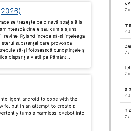
VA
 (2026)
7 a
race se trezește pe o navă spațială la
ma
i amintească cine e sau cum a ajuns
7 a
i revine, Ryland începe să-și înțeleagă
misterul substanței care provoacă
ba
trebuie să-și folosească cunoștințele și
7 a
ca dispariția vieții pe Pământ...
te
7 a
a 
7 a
intelligent android to cope with the
wife, but in an attempt to create a
ni
dvertently turns a harmless lovebot into
7 a