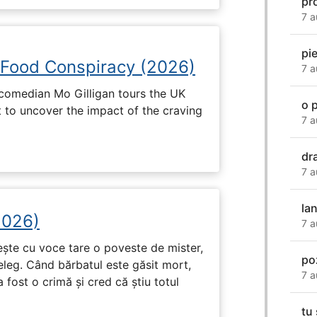
pr
7 a
pie
 Food Conspiracy (2026)
7 a
 comedian Mo Gilligan tours the UK
o 
t to uncover the impact of the craving
7 a
dr
7 a
la
2026)
7 a
tește cu voce tare o poveste de mister,
po
eleg. Când bărbatul este găsit mort,
7 a
 fost o crimă și cred că știu totul
tu 