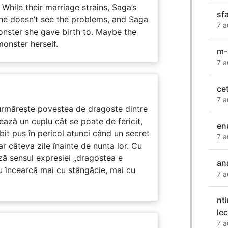
While their marriage strains, Saga’s
sf
 he doesn’t see the problems, and Saga
7 a
monster she gave birth to. Maybe the
onster herself.
m-
7 a
ce
7 a
rmărește povestea de dragoste dintre
ază un cuplu cât se poate de fericit,
en
subit pus în pericol atunci când un secret
7 a
ar câteva zile înainte de nunta lor. Cu
ază sensul expresiei „dragostea e
ana
u încearcă mai cu stângăcie, mai cu
7 a
nt
le
7 a