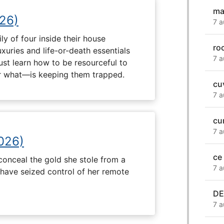
ma
26)
7 a
ly of four inside their house
ro
uxuries and life-or-death essentials
7 a
ust learn how to be resourceful to
 what—is keeping them trapped.
cu
7 a
cu
7 a
2026)
ce 
onceal the gold she stole from a
7 a
have seized control of her remote
DE
7 a