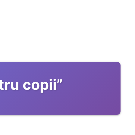
tru copii
”