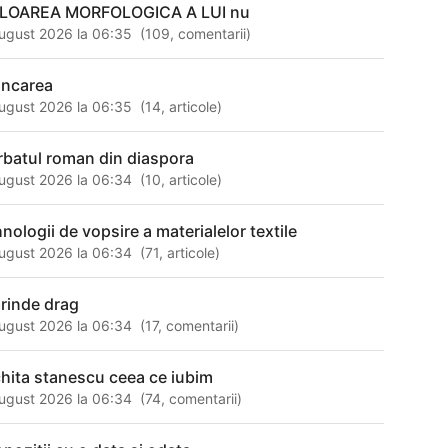
LOAREA MORFOLOGICA A LUI nu
ugust 2026 la 06:35
(
109
,
comentarii
)
ncarea
ugust 2026 la 06:35
(
14
,
articole
)
rbatul roman din diaspora
ugust 2026 la 06:34
(
10
,
articole
)
hnologii de vopsire a materialelor textile
ugust 2026 la 06:34
(
71
,
articole
)
prinde drag
ugust 2026 la 06:34
(
17
,
comentarii
)
chita stanescu ceea ce iubim
ugust 2026 la 06:34
(
74
,
comentarii
)