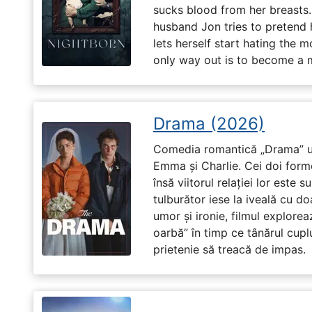
sucks blood from her breasts. 
husband Jon tries to pretend
lets herself start hating the 
only way out is to become a m
Drama (2026)
Comedia romantică „Drama” u
Emma și Charlie. Cei doi forme
însă viitorul relației lor este 
tulburător iese la iveală cu do
umor și ironie, filmul explore
oarbă” în timp ce tânărul cupl
prietenie să treacă de impas.