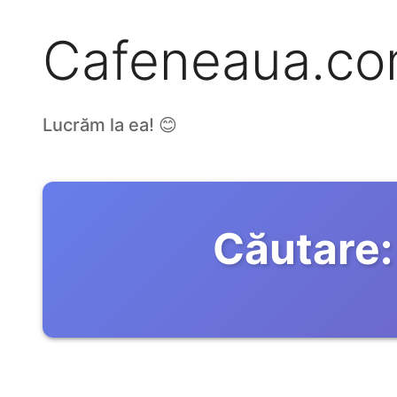
Cafeneaua.c
Lucrăm la ea! 😊
Căutare: