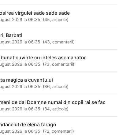
losirea virgulei sade sade sade
ugust 2026 la 06:35
(
45
,
articole
)
rii Barbati
ugust 2026 la 06:35
(
43
,
comentarii
)
zbunat cuvinte cu inteles asemanator
ugust 2026 la 06:35
(
73
,
comentarii
)
rta magica a cuvantului
ugust 2026 la 06:35
(
86
,
articole
)
meni de dai Doamne numai din copii rai se fac
ugust 2026 la 06:35
(
84
,
articole
)
ndacelul de elena farago
ugust 2026 la 06:35
(
72
,
comentarii
)