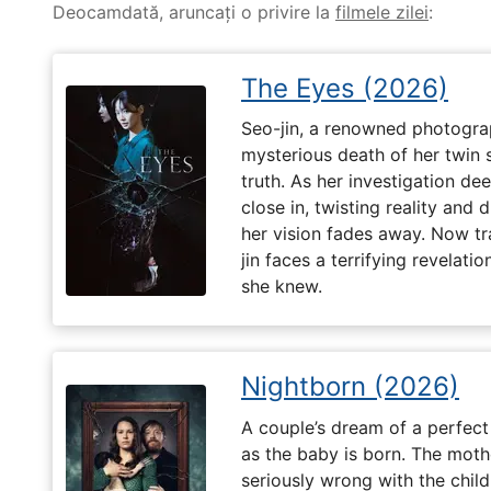
Deocamdată, aruncați o privire la
filmele zilei
:
The Eyes (2026)
Seo-jin, a renowned photograp
mysterious death of her twin 
truth. As her investigation d
close in, twisting reality and 
her vision fades away. Now t
jin faces a terrifying revelati
she knew.
Nightborn (2026)
A couple’s dream of a perfect 
as the baby is born. The moth
seriously wrong with the child