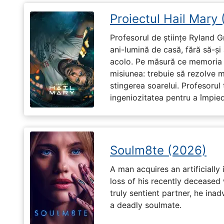
Proiectul Hail Mary
Profesorul de științe Ryland G
ani-lumină de casă, fără să-ș
acolo. Pe măsură ce memoria î
misiunea: trebuie să rezolve 
stingerea soarelui. Profesorul 
ingeniozitatea pentru a împiedi
Soulm8te (2026)
A man acquires an artificially 
loss of his recently deceased 
truly sentient partner, he ina
a deadly soulmate.