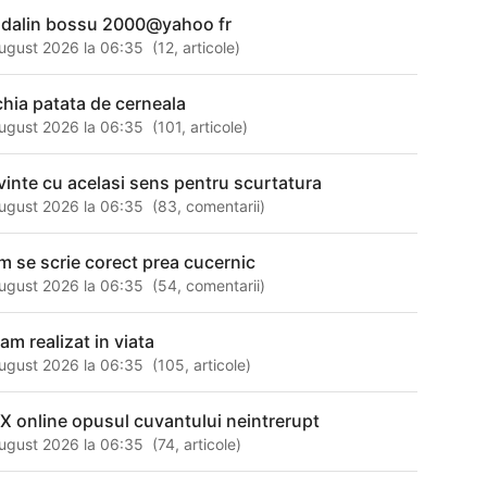
dalin bossu 2000@yahoo fr
ugust 2026 la 06:35
(
12
,
articole
)
chia patata de cerneala
ugust 2026 la 06:35
(
101
,
articole
)
vinte cu acelasi sens pentru scurtatura
ugust 2026 la 06:35
(
83
,
comentarii
)
m se scrie corect prea cucernic
ugust 2026 la 06:35
(
54
,
comentarii
)
am realizat in viata
ugust 2026 la 06:35
(
105
,
articole
)
X online opusul cuvantului neintrerupt
ugust 2026 la 06:35
(
74
,
articole
)