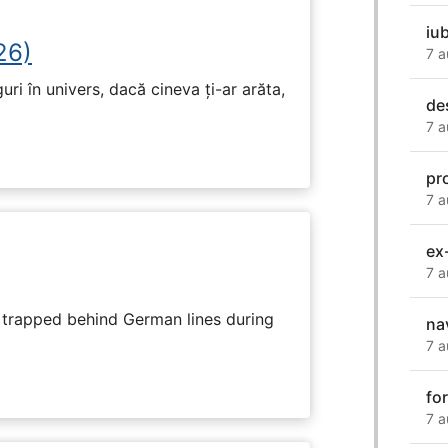
iub
26)
7 a
ri în univers, dacă cineva ți-ar arăta,
de
7 a
pr
7 a
ex
7 a
s trapped behind German lines during
na
7 a
fo
7 a