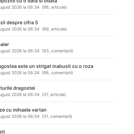
opozitii cu o data si odata
ugust 2026 la 06:34
(
96
,
articole
)
zii despre cifra 5
ugust 2026 la 06:34
(
89
,
articole
)
paler
ugust 2026 la 06:34
(
93
,
comentarii
)
agostea este un strigat inabusit cu o roza
ugust 2026 la 06:34
(
96
,
comentarii
)
nturile dragostei
ugust 2026 la 06:34
(
37
,
articole
)
ze cu mihaela vartan
ugust 2026 la 06:34
(
31
,
comentarii
)
sti