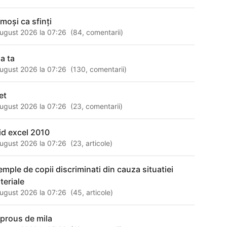
umoși ca sfinți
ugust 2026 la 07:26
(
84
,
comentarii
)
ua ta
ugust 2026 la 07:26
(
130
,
comentarii
)
et
ugust 2026 la 07:26
(
23
,
comentarii
)
id excel 2010
ugust 2026 la 07:26
(
23
,
articole
)
emple de copii discriminati din cauza situatiei
teriale
ugust 2026 la 07:26
(
45
,
articole
)
prous de mila