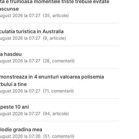
ata e frumoasa momentele triste trebuie evitate
 ascunse
ugust 2026 la 07:27
(
35
,
articole
)
culatia turistica in Australia
ugust 2026 la 07:27
(
9
,
articole
)
lia hasdeu
ugust 2026 la 07:27
(
28
,
comentarii
)
monstreaza in 4 enunturi valoarea polisemia
bului a tine
ugust 2026 la 07:27
(
71
,
comentarii
)
 peste 10 ani
ugust 2026 la 07:27
(
94
,
articole
)
lodie gradina mea
ugust 2026 la 07:26
(
51
,
comentarii
)