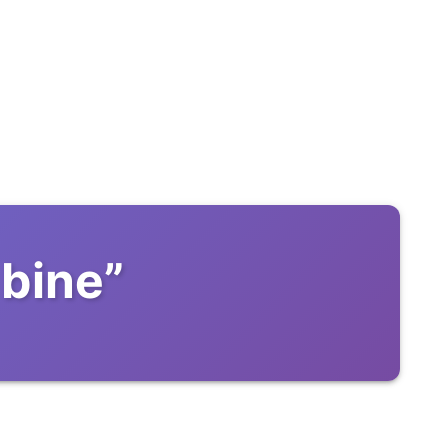
 bine
”