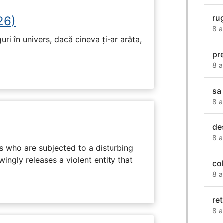
ru
26)
8 a
ri în univers, dacă cineva ți-ar arăta,
pr
8 a
sa
8 a
de
8 a
s who are subjected to a disturbing
ingly releases a violent entity that
co
8 a
re
8 a