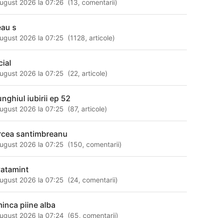
ugust 2026 la 07:26
(
13
,
comentarii
)
eau s
ugust 2026 la 07:25
(
1128
,
articole
)
cial
ugust 2026 la 07:25
(
22
,
articole
)
unghiul iubirii ep 52
ugust 2026 la 07:25
(
87
,
articole
)
rcea santimbreanu
ugust 2026 la 07:25
(
150
,
comentarii
)
vatamint
ugust 2026 la 07:25
(
24
,
comentarii
)
minca piine alba
ugust 2026 la 07:24
(
65
,
comentarii
)