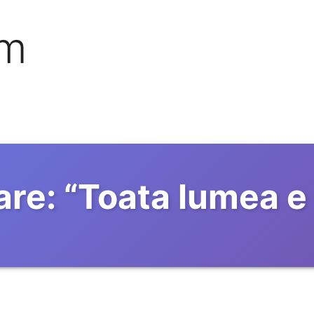
om
are:
“
Toata lumea e