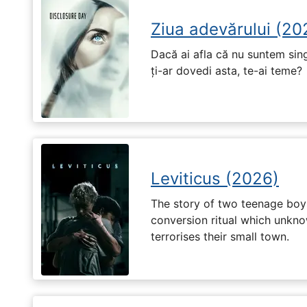
Ziua adevărului (20
Dacă ai afla că nu suntem singu
ți-ar dovedi asta, te-ai teme?
Leviticus (2026)
The story of two teenage boy
conversion ritual which unknow
terrorises their small town.