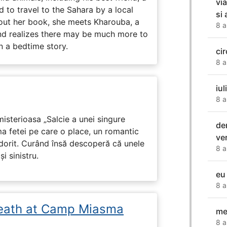
vi
d to travel to the Sahara by a local
si
ut her book, she meets Kharouba, a
8 a
nd realizes there may be much more to
n a bedtime story.
cir
8 a
iu
8 a
isterioasa „Salcie a unei singure
de
ma fetei pe care o place, un romantic
ver
 dorit. Curând însă descoperă că unele
8 a
i sinistru.
eu
8 a
eath at Camp Miasma
me
8 a