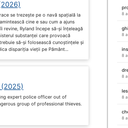
 (2026)
pr
8 a
race se trezește pe o navă spațială la
i amintească cine e sau cum a ajuns
gh
i revine, Ryland începe să-și înțeleagă
8 a
misterul substanței care provoacă
trebuie să-și folosească cunoștințele și
in
ca dispariția vieții pe Pământ...
8 a
dr
8 a
 (2025)
le
ng expert police officer out of
8 a
ngerous group of professional thieves.
ch
8 a