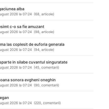
gaciunea alba
ugust 2026 la 07:24
(
68
,
articole
)
esimt c-o sa fie amuzant
ugust 2026 la 07:24
(
98
,
articole
)
 ma las coplesit de euforia generala
ugust 2026 la 07:24
(
94
,
articole
)
sparte in silabe cuvantul singuratate
ugust 2026 la 07:24
(
45
,
comentarii
)
loana sonora evgheni oneghin
ugust 2026 la 07:24
(
90
,
comentarii
)
tegan
ugust 2026 la 07:24
(
220
,
comentarii
)