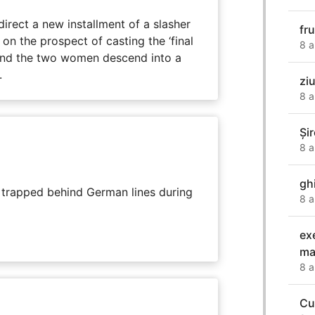
direct a new installment of a slasher
fr
 on the prospect of casting the ‘final
8 a
, and the two women descend into a
.
zi
8 a
Şir
8 a
gh
s trapped behind German lines during
8 a
ex
ma
8 a
Cu