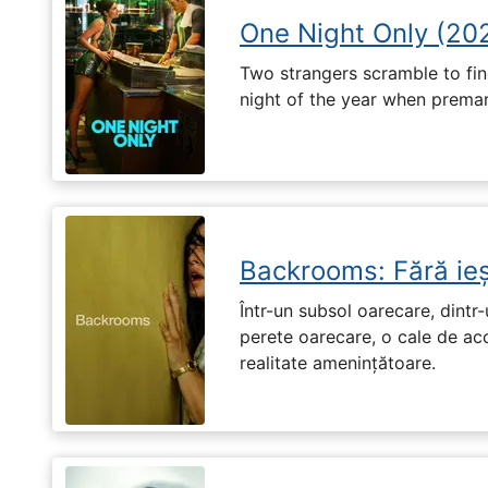
One Night Only (20
Two strangers scramble to fi
night of the year when premari
Backrooms: Fără ieș
Într-un subsol oarecare, dint
perete oarecare, o cale de ac
realitate amenințătoare.