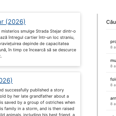
ar (2026)
Cău
misterios smulge Strada Stejar dintr-o
ză întregul cartier într-un loc straniu,
pr
praviețuirea depinde de capacitatea
8 a
nă, în timp ce încearcă să se descurce
.
mu
8 a
2026)
fol
8 a
nd successfully published a story
old by her late grandfather about a
ar
 is saved by a group of ostriches when
8 a
 family in a storm, and is then raised
ld animals, including his best friend, a