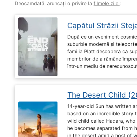
Deocamdată, aruncați o privire la
filmele zilei
:
Capătul Străzii Stej
După ce un eveniment cosmic 
suburbie modernă și teleportea
familia Platt descoperă că su
membrilor de a rămâne împreu
într-un mediu de nerecunoscut
The Desert Child (
14-year-old Sun has written a
based on an incredible story t
wild child called Hadara, who
he becomes separated from his
in the desert amid a host of wi