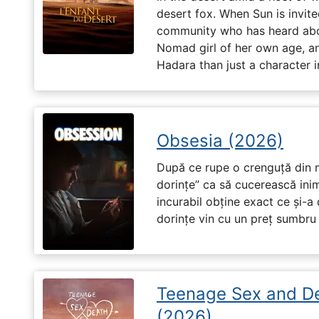
desert fox. When Sun is invite
community who has heard abo
Nomad girl of her own age, a
Hadara than just a character i
Obsesia (2026)
După ce rupe o crenguță din m
dorințe” ca să cucerească ini
incurabil obține exact ce și-a
dorințe vin cu un preț sumbru ș
Teenage Sex and D
(2026)