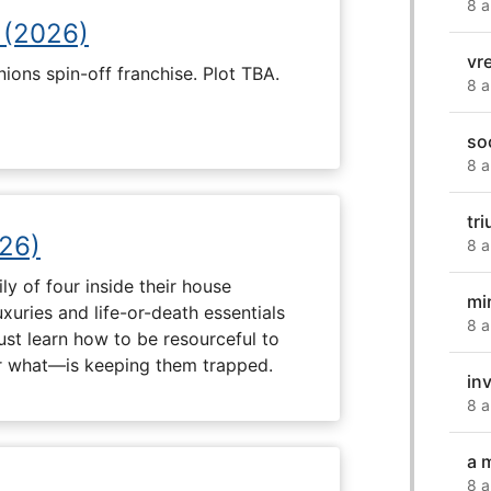
8 a
 (2026)
vr
nions spin-off franchise. Plot TBA.
8 a
so
8 a
tri
26)
8 a
ly of four inside their house
mi
uxuries and life-or-death essentials
8 a
ust learn how to be resourceful to
 what—is keeping them trapped.
in
8 a
a 
8 a