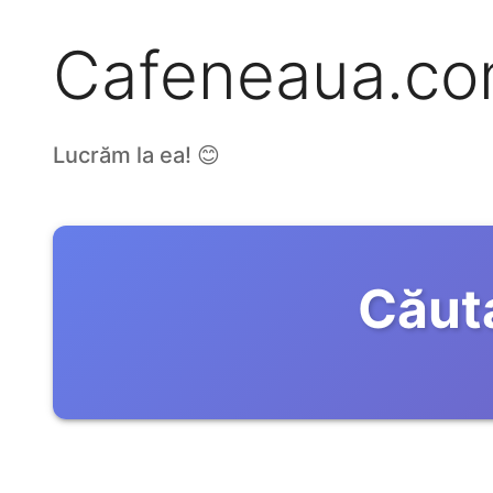
Cafeneaua.c
Lucrăm la ea! 😊
Căut