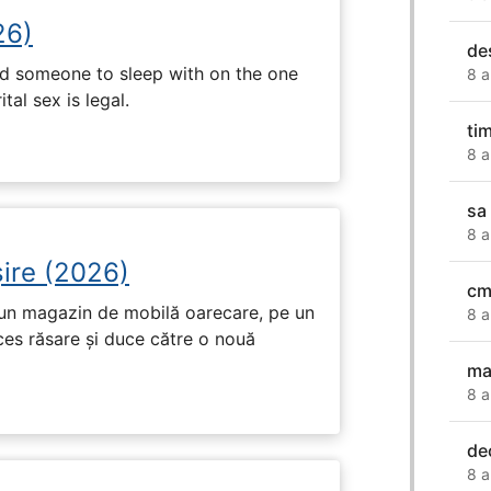
26)
de
nd someone to sleep with on the one
8 a
tal sex is legal.
ti
8 a
sa
8 a
ire (2026)
cm
r-un magazin de mobilă oarecare, pe un
8 a
ces răsare și duce către o nouă
ma
8 a
de
8 a