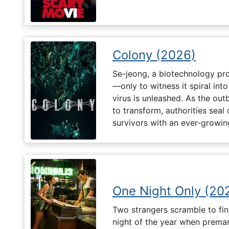
Colony (2026)
Se-jeong, a biotechnology pro
—only to witness it spiral in
virus is unleashed. As the ou
to transform, authorities seal o
survivors with an ever-growin
One Night Only (20
Two strangers scramble to fi
night of the year when premari