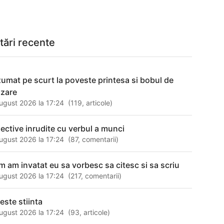
tări recente
zumat pe scurt la poveste printesa si bobul de
zare
ugust 2026 la 17:24
(
119
,
articole
)
jective inrudite cu verbul a munci
ugust 2026 la 17:24
(
87
,
comentarii
)
m am invatat eu sa vorbesc sa citesc si sa scriu
ugust 2026 la 17:24
(
217
,
comentarii
)
este stiinta
ugust 2026 la 17:24
(
93
,
articole
)