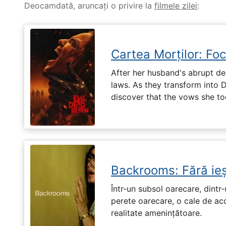
Deocamdată, aruncați o privire la
filmele zilei
:
Cartea Morților: Foc
After her husband's abrupt de
laws. As they transform into 
discover that the vows she too
Backrooms: Fără ieș
Într-un subsol oarecare, dint
perete oarecare, o cale de ac
realitate amenințătoare.