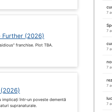
cu
7 a
Sp
7 a
e Further (2026)
cu
nsidious" franchise. Plot TBA.
7 a
no
7 a
re
7 a
 (2026)
lu
u implicați într-un poveste dementă
7 a
eaturi supranaturale.