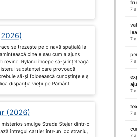
fr
7 a
va
le
 (2026)
7 a
race se trezește pe o navă spațială la
i amintească cine e sau cum a ajuns
pe
7 a
i revine, Ryland începe să-și înțeleagă
misterul substanței care provoacă
trebuie să-și folosească cunoștințele și
ex
ca dispariția vieții pe Pământ...
aj
7 a
te
ar (2026)
7 a
misterios smulge Strada Stejar dintr-o
cu
ză întregul cartier într-un loc straniu,
7 a