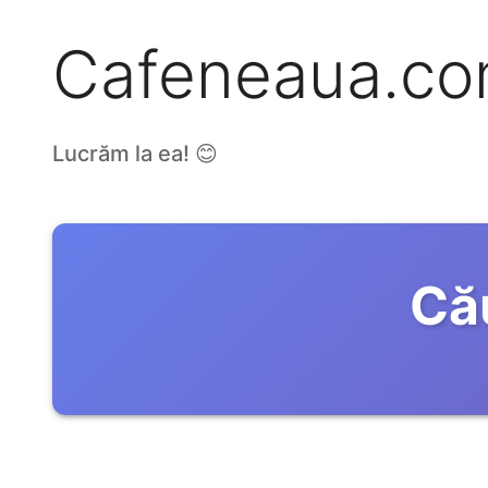
Cafeneaua.c
Lucrăm la ea! 😊
Că