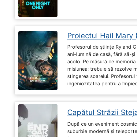
Proiectul Hail Mary
Profesorul de științe Ryland G
ani-lumină de casă, fără să-ș
acolo. Pe măsură ce memoria î
misiunea: trebuie să rezolve 
stingerea soarelui. Profesorul 
ingeniozitatea pentru a împiedi
Capătul Străzii Stej
După ce un eveniment cosmic 
suburbie modernă și teleportea