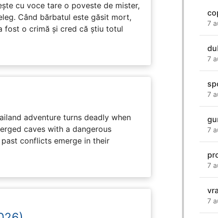
tește cu voce tare o poveste de mister,
co
eleg. Când bărbatul este găsit mort,
7 a
 fost o crimă și cred că știu totul
du
7 a
sp
7 a
hailand adventure turns deadly when
gu
erged caves with a dangerous
7 a
past conflicts emerge in their
pr
7 a
vr
7 a
2026)