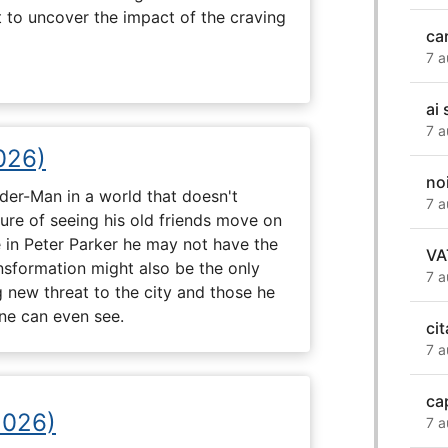
t to uncover the impact of the craving
ca
7 a
ai 
7 a
026)
no
ider-Man in a world that doesn't
7 a
e of seeing his old friends move on
in Peter Parker he may not have the
VA
ansformation might also be the only
7 a
g new threat to the city and those he
one can even see.
cit
7 a
ca
2026)
7 a