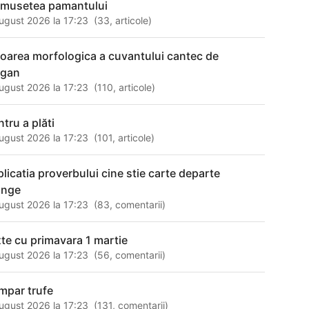
umusetea pamantului
ugust 2026 la 17:23
(
33
,
articole
)
loarea morfologica a cuvantului cantec de
agan
ugust 2026 la 17:23
(
110
,
articole
)
ntru a plăti
ugust 2026 la 17:23
(
101
,
articole
)
plicatia proverbului cine stie carte departe
unge
ugust 2026 la 17:23
(
83
,
comentarii
)
xte cu primavara 1 martie
ugust 2026 la 17:23
(
56
,
comentarii
)
mpar trufe
ugust 2026 la 17:23
(
131
,
comentarii
)