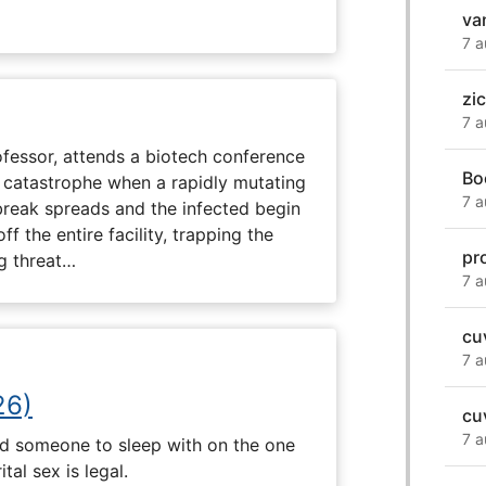
va
7 a
zi
7 a
fessor, attends a biotech conference
Bo
to catastrophe when a rapidly mutating
7 a
tbreak spreads and the infected begin
ff the entire facility, trapping the
pr
g threat…
7 a
cu
7 a
26)
cuv
7 a
nd someone to sleep with on the one
tal sex is legal.