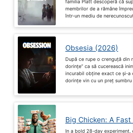
familia Platt descoperă că su
membrilor de a rămâne împreu
într-un mediu de nerecunoscut
Obsesia (2026)
După ce rupe o crenguță din m
dorințe” ca să cucerească ini
incurabil obține exact ce și-a
dorințe vin cu un preț sumbru ș
Big Chicken: A Fast
In a bold 28-day experiment,