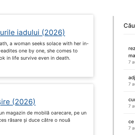
Cău
urile iadului (2026)
ath, a woman seeks solace with her in-
re
Deadites one by one, she comes to
ma
k in life survive even in death.
7 a
ad
7 a
cu
ire (2026)
7 a
r-un magazin de mobilă oarecare, pe un
ces răsare și duce către o nouă
ce 
7 a