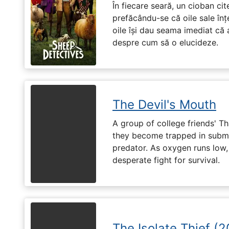
În fiecare seară, un cioban ci
prefăcându-se că oile sale înț
oile își dau seama imediat că a
despre cum să o elucideze.
The Devil's Mouth
A group of college friends' T
they become trapped in subm
predator. As oxygen runs low, 
desperate fight for survival.
The Isolate Thief (