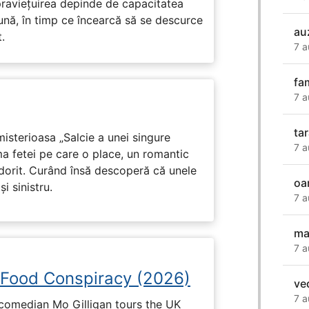
praviețuirea depinde de capacitatea
nă, în timp ce încearcă să se descurce
au
.
7 a
fa
7 a
ta
isterioasa „Salcie a unei singure
7 a
ma fetei pe care o place, un romantic
 dorit. Curând însă descoperă că unele
oa
i sinistru.
7 a
ma
7 a
 Food Conspiracy (2026)
ve
7 a
 comedian Mo Gilligan tours the UK