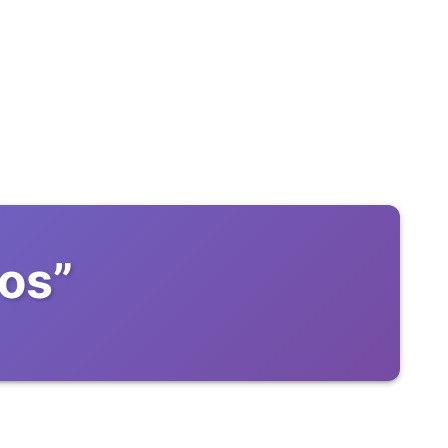
mos
”