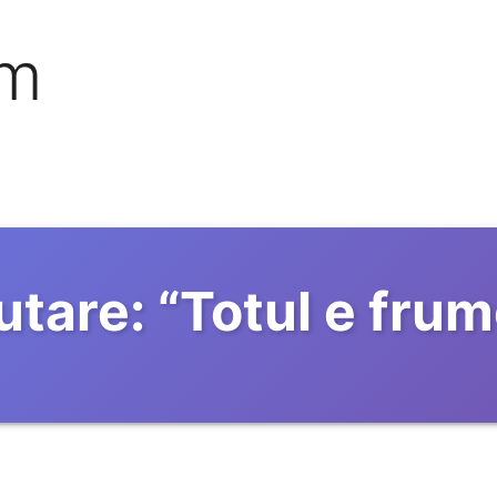
om
utare:
“
Totul e fru