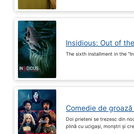
Insidious: Out of th
The sixth installment in the "I
Comedie de groază
Doi prieteni se trezesc din no
plină cu ucigași, monștri și cr