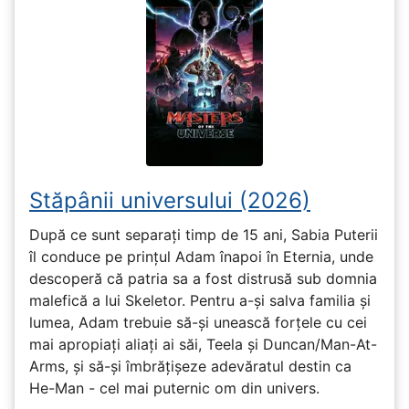
Stăpânii universului (2026)
După ce sunt separați timp de 15 ani, Sabia Puterii
îl conduce pe prințul Adam înapoi în Eternia, unde
descoperă că patria sa a fost distrusă sub domnia
malefică a lui Skeletor. Pentru a-și salva familia și
lumea, Adam trebuie să-și unească forțele cu cei
mai apropiați aliați ai săi, Teela și Duncan/Man-At-
Arms, și să-și îmbrățișeze adevăratul destin ca
He-Man - cel mai puternic om din univers.