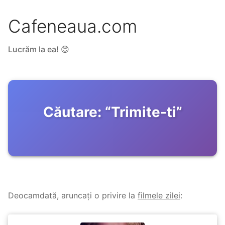
Cafeneaua.com
Lucrăm la ea! 😊
Căutare:
“
Trimite-ti
”
Deocamdată, aruncați o privire la
filmele zilei
: