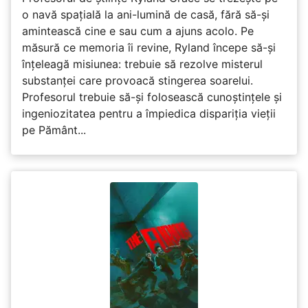
o navă spațială la ani-lumină de casă, fără să-și
amintească cine e sau cum a ajuns acolo. Pe
măsură ce memoria îi revine, Ryland începe să-și
înțeleagă misiunea: trebuie să rezolve misterul
substanței care provoacă stingerea soarelui.
Profesorul trebuie să-și folosească cunoștințele și
ingeniozitatea pentru a împiedica dispariția vieții
pe Pământ...