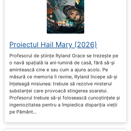
Proiectul Hail Mary (2026)
Profesorul de științe Ryland Grace se trezește pe
o navă spațială la ani-lumină de casă, fără să-și
amintească cine e sau cum a ajuns acolo. Pe
măsură ce memoria îi revine, Ryland începe să-și
înțeleagă misiunea: trebuie să rezolve misterul
substanței care provoacă stingerea soarelui.
Profesorul trebuie să-și folosească cunoștințele și
ingeniozitatea pentru a împiedica dispariția vieții
pe Pământ...