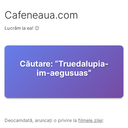
Cafeneaua.com
Lucrăm la ea! 😊
Căutare:
“
Truedalupia-
im-aegusuas
”
Deocamdată, aruncați o privire la
filmele zilei
: