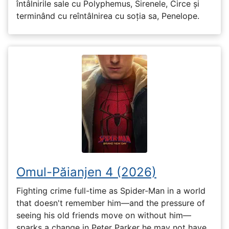
întâlnirile sale cu Polyphemus, Sirenele, Circe și
terminând cu reîntâlnirea cu soția sa, Penelope.
Omul-Păianjen 4 (2026)
Fighting crime full-time as Spider-Man in a world
that doesn't remember him—and the pressure of
seeing his old friends move on without him—
sparks a change in Peter Parker he may not have