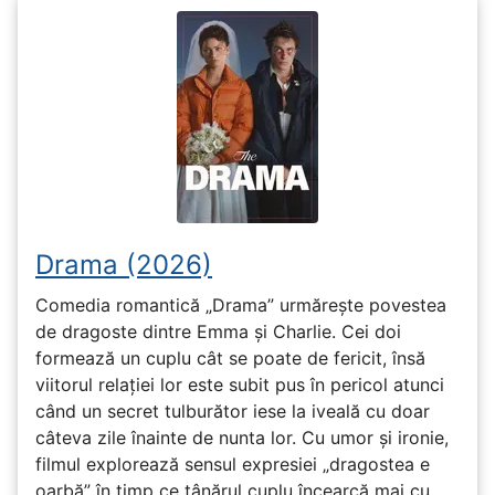
Drama (2026)
Comedia romantică „Drama” urmărește povestea
de dragoste dintre Emma și Charlie. Cei doi
formează un cuplu cât se poate de fericit, însă
viitorul relației lor este subit pus în pericol atunci
când un secret tulburător iese la iveală cu doar
câteva zile înainte de nunta lor. Cu umor și ironie,
filmul explorează sensul expresiei „dragostea e
oarbă” în timp ce tânărul cuplu încearcă mai cu