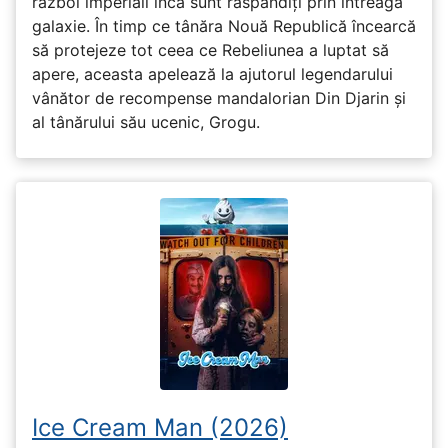
război imperiali încă sunt răspândiți prin întreaga
galaxie. În timp ce tânăra Nouă Republică încearcă
să protejeze tot ceea ce Rebeliunea a luptat să
apere, aceasta apelează la ajutorul legendarului
vânător de recompense mandalorian Din Djarin și
al tânărului său ucenic, Grogu.
Ice Cream Man (2026)