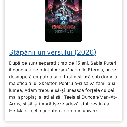
Stăpânii universului (2026)
După ce sunt separați timp de 15 ani, Sabia Puterii
îl conduce pe prințul Adam înapoi în Eternia, unde
descoperă că patria sa a fost distrusă sub domnia
malefică a lui Skeletor. Pentru a-și salva familia și
lumea, Adam trebuie să-și unească forțele cu cei
mai apropiați aliați ai săi, Teela și Duncan/Man-At-
Arms, și să-și îmbrățișeze adevăratul destin ca
He-Man - cel mai puternic om din univers.