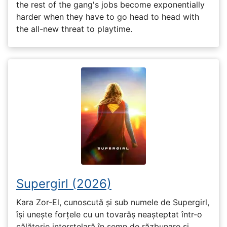
the rest of the gang's jobs become exponentially
harder when they have to go head to head with
the all-new threat to playtime.
Supergirl (2026)
Kara Zor-El, cunoscută și sub numele de Supergirl,
își unește forțele cu un tovarăș neașteptat într-o
călătorie interstelară în semn de răzbunare și