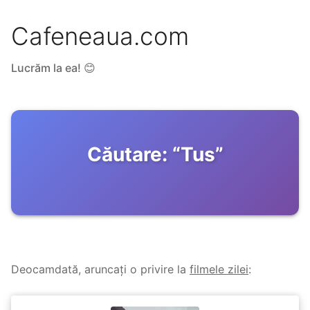
Cafeneaua.com
Lucrăm la ea! 😊
Căutare:
“
Tus
”
Deocamdată, aruncați o privire la
filmele zilei
: