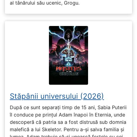
al tânărului său ucenic, Grogu.
Stăpânii universului (2026)
După ce sunt separați timp de 15 ani, Sabia Puterii
îl conduce pe prințul Adam înapoi în Eternia, unde
descoperă că patria sa a fost distrusă sub domnia
malefică a lui Skeletor. Pentru a-și salva familia și
lumea, Adam trebuie să-și unească forțele cu cei