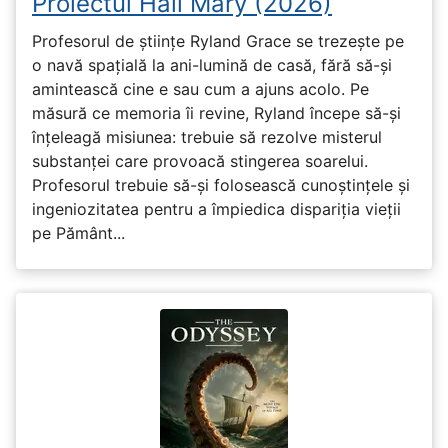
Proiectul Hail Mary (2026)
Profesorul de științe Ryland Grace se trezește pe
o navă spațială la ani-lumină de casă, fără să-și
amintească cine e sau cum a ajuns acolo. Pe
măsură ce memoria îi revine, Ryland începe să-și
înțeleagă misiunea: trebuie să rezolve misterul
substanței care provoacă stingerea soarelui.
Profesorul trebuie să-și folosească cunoștințele și
ingeniozitatea pentru a împiedica dispariția vieții
pe Pământ...