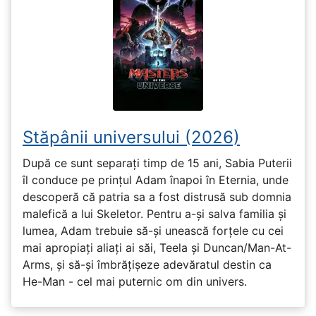
Stăpânii universului (2026)
După ce sunt separați timp de 15 ani, Sabia Puterii
îl conduce pe prințul Adam înapoi în Eternia, unde
descoperă că patria sa a fost distrusă sub domnia
malefică a lui Skeletor. Pentru a-și salva familia și
lumea, Adam trebuie să-și unească forțele cu cei
mai apropiați aliați ai săi, Teela și Duncan/Man-At-
Arms, și să-și îmbrățișeze adevăratul destin ca
He-Man - cel mai puternic om din univers.