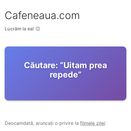
Cafeneaua.com
Lucrăm la ea! 😊
Căutare:
“
Uitam prea
repede
”
Deocamdată, aruncați o privire la
filmele zilei
: