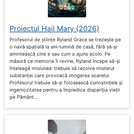
Proiectul Hail Mary (2026)
Profesorul de științe Ryland Grace se trezește pe
o navă spațială la ani-lumină de casă, fără să-și
amintească cine e sau cum a ajuns acolo. Pe
măsură ce memoria îi revine, Ryland începe să-și
înțeleagă misiunea: trebuie să rezolve misterul
substanței care provoacă stingerea soarelui.
Profesorul trebuie să-și folosească cunoștințele și
ingeniozitatea pentru a împiedica dispariția vieții
pe Pământ...