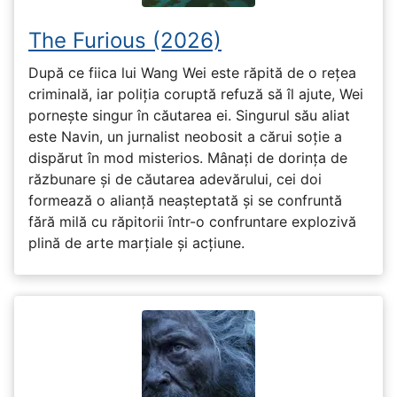
The Furious (2026)
După ce fiica lui Wang Wei este răpită de o rețea
criminală, iar poliția coruptă refuză să îl ajute, Wei
pornește singur în căutarea ei. Singurul său aliat
este Navin, un jurnalist neobosit a cărui soție a
dispărut în mod misterios. Mânați de dorința de
răzbunare și de căutarea adevărului, cei doi
formează o alianță neașteptată și se confruntă
fără milă cu răpitorii într-o confruntare explozivă
plină de arte marțiale și acțiune.