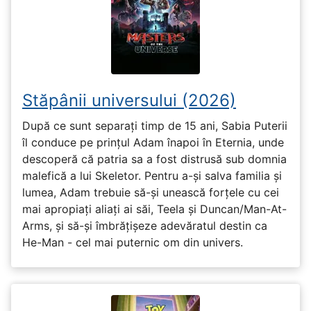
Stăpânii universului (2026)
După ce sunt separați timp de 15 ani, Sabia Puterii
îl conduce pe prințul Adam înapoi în Eternia, unde
descoperă că patria sa a fost distrusă sub domnia
malefică a lui Skeletor. Pentru a-și salva familia și
lumea, Adam trebuie să-și unească forțele cu cei
mai apropiați aliați ai săi, Teela și Duncan/Man-At-
Arms, și să-și îmbrățișeze adevăratul destin ca
He-Man - cel mai puternic om din univers.