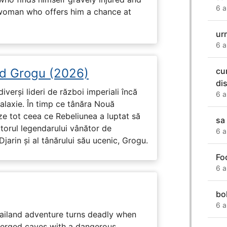
6 a
 woman who offers him a chance at
ur
6 a
d Grogu (2026)
cu
di
diverși lideri de război imperiali încă
6 a
galaxie. În timp ce tânăra Nouă
ze tot ceea ce Rebeliunea a luptat să
sa
torul legendarului vânător de
6 a
arin și al tânărului său ucenic, Grogu.
Fo
6 a
bo
6 a
hailand adventure turns deadly when
erged caves with a dangerous