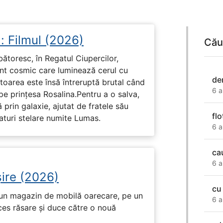
: Filmul (2026)
Cău
rbătoresc, în Regatul Ciupercilor,
ent cosmic care luminează cerul cu
de
toarea este însă întreruptă brutal când
6 a
pe prinţesa Rosalina.Pentru a o salva,
 prin galaxie, ajutat de fratele său
flo
eaturi stelare numite Lumas.
6 a
ca
6 a
ire (2026)
cu
r-un magazin de mobilă oarecare, pe un
6 a
ces răsare și duce către o nouă