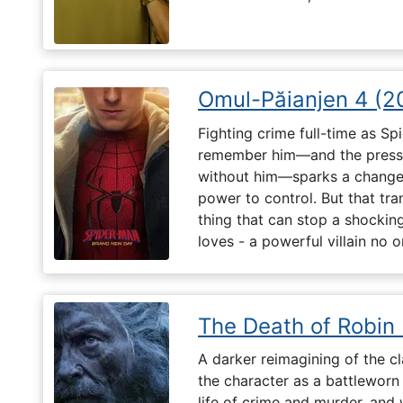
Omul-Păianjen 4 (2
Fighting crime full-time as Sp
remember him—and the pressur
without him—sparks a change 
power to control. But that tr
thing that can stop a shockin
loves - a powerful villain no 
The Death of Robin
A darker reimagining of the cl
the character as a battleworn 
life of crime and murder, and 