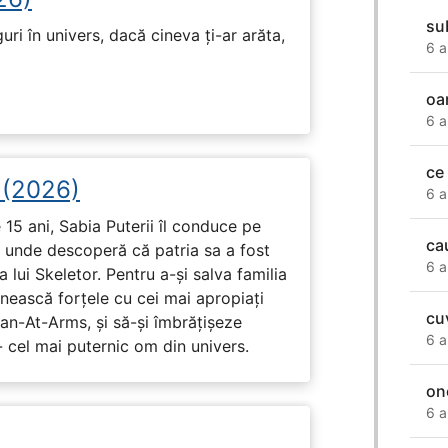
su
ri în univers, dacă cineva ți-ar arăta,
6 a
oa
6 a
ce
i (2026)
6 a
15 ani, Sabia Puterii îl conduce pe
ca
, unde descoperă că patria sa a fost
6 a
 lui Skeletor. Pentru a-și salva familia
nească forțele cu cei mai apropiați
cu
Man-At-Arms, și să-și îmbrățișeze
6 a
 cel mai puternic om din univers.
on
6 a