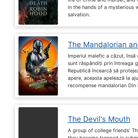
in the hands of a mysterious
salvation.
The Mandalorian an
Imperiul malefic a căzut, însă 
sunt răspândiți prin întreaga 
Republică încearcă să proteje
apere, aceasta apelează la aju
recompense mandalorian Din Dj
The Devil's Mouth
A group of college friends' T
they become trapped in subm