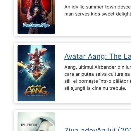
An idyllic summer town desc
man serves kids sweet delights
Avatar Aang: The L
Aang, ultimul Airbender din l
care ar putea salva cultura sa 
săi, el pornește într-o călători
să ajungă la cine nu trebuie.
Ziua adevărului (20