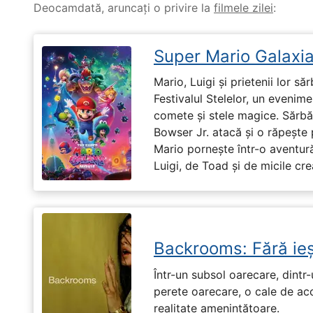
Deocamdată, aruncați o privire la
filmele zilei
:
Super Mario Galaxia
Mario, Luigi și prietenii lor să
Festivalul Stelelor, un evenim
comete și stele magice. Sărbă
Bowser Jr. atacă și o răpește 
Mario pornește într-o aventură
Luigi, de Toad și de micile cr
Backrooms: Fără ieș
Într-un subsol oarecare, dint
perete oarecare, o cale de ac
realitate amenințătoare.