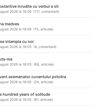
bstantive inrudite cu verbul a sti
ugust 2026 la 18:06
(
111
,
comentarii
)
na medves
ugust 2026 la 18:06
(
15
,
articole
)
 se intampla cu noi
ugust 2026 la 18:05
(
4
,
comentarii
)
uta-ma
ugust 2026 la 18:05
(
68
,
articole
)
vant asemanator cuvantului potolira
ugust 2026 la 18:05
(
24
,
articole
)
e hundred years of solitude
ugust 2026 la 18:05
(
81
,
articole
)