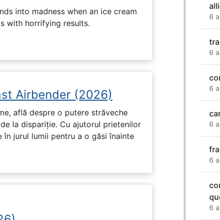
all
ends into madness when an ice cream
6 a
 with horrifying results.
tra
6 a
co
6 a
ast Airbender (2026)
ume, află despre o putere străveche
ca
de la dispariție. Cu ajutorul prietenilor
6 a
e în jurul lumii pentru a o găsi înainte
fr
6 a
co
qu
6 a
26)