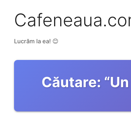
Cafeneaua.c
Lucrăm la ea! 😊
Căutare:
“
Un