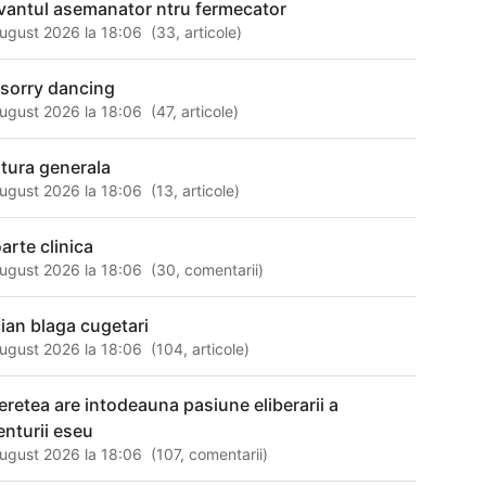
vantul asemanator ntru fermecator
ugust 2026 la 18:06
(
33
,
articole
)
 sorry dancing
ugust 2026 la 18:06
(
47
,
articole
)
ltura generala
ugust 2026 la 18:06
(
13
,
articole
)
arte clinica
ugust 2026 la 18:06
(
30
,
comentarii
)
cian blaga cugetari
ugust 2026 la 18:06
(
104
,
articole
)
neretea are intodeauna pasiune eliberarii a
enturii eseu
ugust 2026 la 18:06
(
107
,
comentarii
)