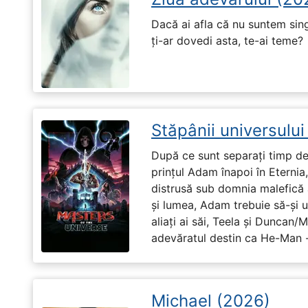
Dacă ai afla că nu suntem singu
ți-ar dovedi asta, te-ai teme?
Stăpânii universulu
După ce sunt separați timp de 
prințul Adam înapoi în Eternia
distrusă sub domnia malefică a
și lumea, Adam trebuie să-și u
aliați ai săi, Teela și Duncan/
adevăratul destin ca He-Man -
Michael (2026)