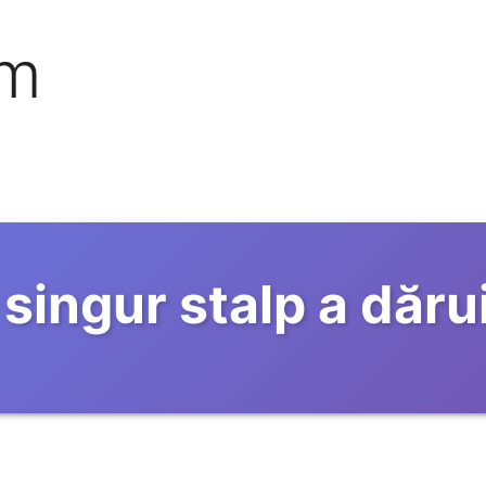
om
 singur stalp a dăr