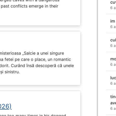
cu
past conflicts emerge in their
6 a
im
6 a
cu
6 a
isterioasa „Salcie a unei singure
mo
ma fetei pe care o place, un romantic
6 a
 dorit. Curând însă descoperă că unele
i sinistru.
lu
6 a
ti
av
026)
6 a
 one too many times in his dogged