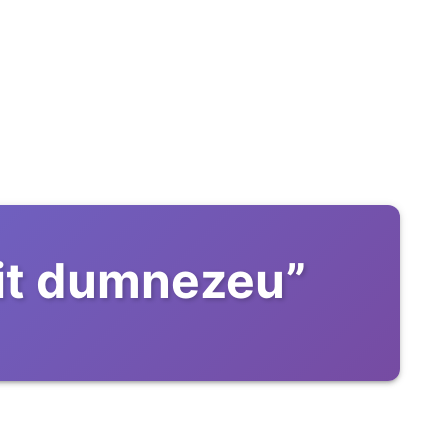
uit dumnezeu
”