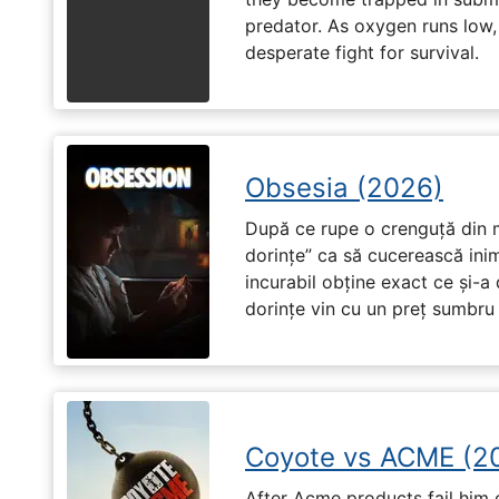
predator. As oxygen runs low, 
desperate fight for survival.
Obsesia (2026)
După ce rupe o crenguță din m
dorințe” ca să cucerească ini
incurabil obține exact ce și-a
dorințe vin cu un preț sumbru ș
Coyote vs ACME (2
After Acme products fail him