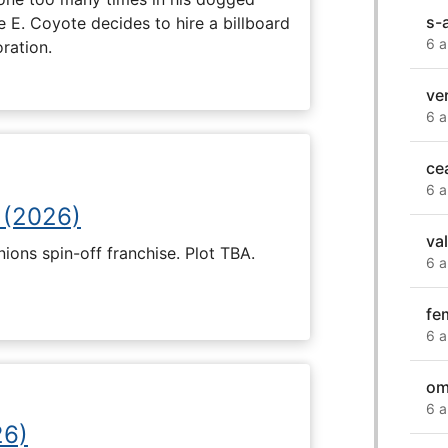
s-
e E. Coyote decides to hire a billboard
6 a
ration.
ve
6 a
ce
6 a
 (2026)
val
nions spin-off franchise. Plot TBA.
6 a
fe
6 a
om
6 a
26)