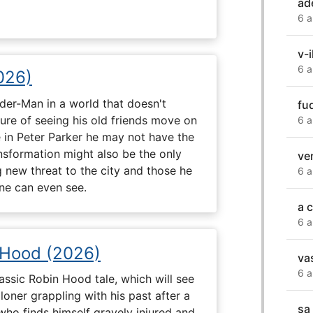
ad
6 a
v-i
6 a
026)
ider-Man in a world that doesn't
fu
e of seeing his old friends move on
6 a
in Peter Parker he may not have the
ansformation might also be the only
ve
g new threat to the city and those he
6 a
one can even see.
a 
6 a
 Hood (2026)
va
6 a
assic Robin Hood tale, which will see
loner grappling with his past after a
sa
who finds himself gravely injured and