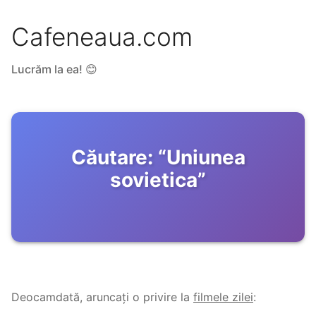
Cafeneaua.com
Lucrăm la ea! 😊
Căutare:
“
Uniunea
sovietica
”
Deocamdată, aruncați o privire la
filmele zilei
: