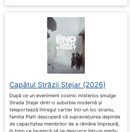
Capătul Străzii Stejar (2026)
După ce un eveniment cosmic misterios smulge
Strada Stejar dintr-o suburbie modernă și
teleportează întregul cartier într-un loc straniu,
familia Platt descoperă că supraviețuirea depinde
de capacitatea membrilor de a rămâne împreună,
în timp ce încearcă să se descurce într-un mediu