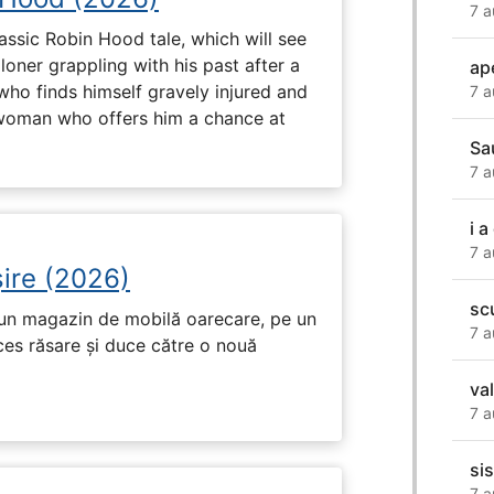
7 a
assic Robin Hood tale, which will see
loner grappling with his past after a
ap
who finds himself gravely injured and
7 a
 woman who offers him a chance at
Sa
7 a
i 
7 a
ire (2026)
sc
r-un magazin de mobilă oarecare, pe un
7 a
ces răsare și duce către o nouă
va
7 a
si
7 a