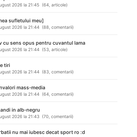
ugust 2026 la 21:45
(
64
,
articole
)
mea sufletului meu]
ugust 2026 la 21:44
(
88
,
comentarii
)
v cu sens opus pentru cuvantul lama
ugust 2026 la 21:44
(
53
,
articole
)
e tiri
ugust 2026 la 21:44
(
83
,
comentarii
)
nvalori mass-media
ugust 2026 la 21:44
(
64
,
comentarii
)
gandi in alb-negru
ugust 2026 la 21:43
(
70
,
comentarii
)
rbatii nu mai iubesc decat sport ro :d