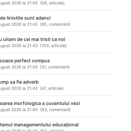
ugust 2026 la 21:43
(
56
,
articole
)
ele linistite sunt adanci
ugust 2026 la 21:43
(
85
,
comentarii
)
u uitam de cei mai tristi ca noi
ugust 2026 la 21:43
(
103
,
articole
)
a coace perfect compus
ugust 2026 la 21:43
(
31
,
comentarii
)
ump sa fie adverb
ugust 2026 la 21:43
(
47
,
articole
)
loarea morfologica a cuvantului vezi
ugust 2026 la 21:43
(
93
,
comentarii
)
stemul managementului educaţional
ugust 2026 la 21:43
(
63
,
articole
)