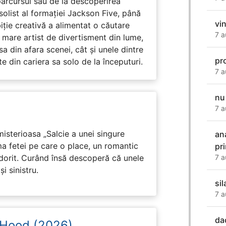
arcursul său de la descoperirea
solist al formației Jackson Five, până
vi
biție creativă a alimentat o căutare
7 a
 mare artist de divertisment din lume,
a din afara scenei, cât și unele dintre
pr
din cariera sa solo de la începuturi.
7 a
nu
7 a
isterioasa „Salcie a unei singure
an
ma fetei pe care o place, un romantic
pr
 dorit. Curând însă descoperă că unele
7 a
i sinistru.
si
7 a
da
 Hood (2026)