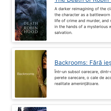
A darker reimagining of the cl
the character as a battleworn 
life of crime and murder, and 
in the hands of a mysterious
salvation.
Backrooms: Fără ieș
Într-un subsol oarecare, dint
perete oarecare, o cale de ac
realitate amenințătoare.