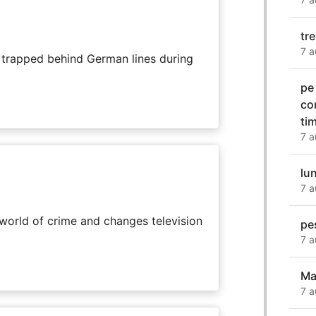
tre
7 a
s trapped behind German lines during
pe
co
ti
7 a
lun
7 a
rworld of crime and changes television
pe
7 a
Ma
7 a