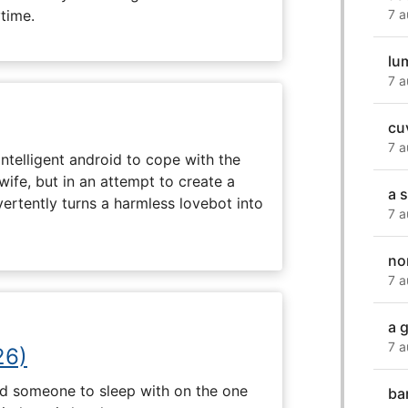
ytime.
7 a
lu
7 a
cu
7 a
intelligent android to cope with the
wife, but in an attempt to create a
a s
dvertently turns a harmless lovebot into
7 a
no
7 a
a 
7 a
26)
nd someone to sleep with on the one
ba