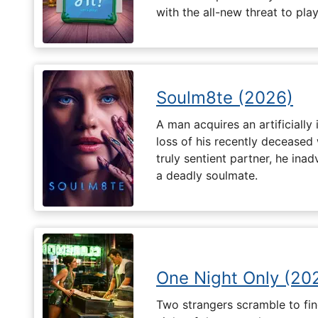
with the all-new threat to pla
Soulm8te (2026)
A man acquires an artificially 
loss of his recently deceased 
truly sentient partner, he ina
a deadly soulmate.
One Night Only (20
Two strangers scramble to fi