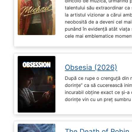
dincolo de muzică, urmărind p
talentului său extraordinar ca 
la artistul vizionar a cărui am
neobosită de a deveni cel mai
punând în evidență atât viața s
cele mai emblematice momente 
Obsesia (2026)
După ce rupe o crenguță din m
dorințe” ca să cucerească ini
incurabil obține exact ce și-a
dorințe vin cu un preț sumbru ș
The Death of Robin