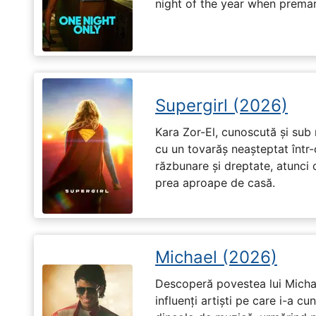
night of the year when premari
Supergirl (2026)
Kara Zor-El, cunoscută și sub 
cu un tovarăș neașteptat într-
răzbunare și dreptate, atunci
prea aproape de casă.
Michael (2026)
Descoperă povestea lui Michae
influenți artiști pe care i-a c