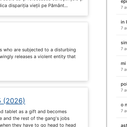
epi
ca dispariția vieții pe Pământ...
7 a
in
7 a
si
7 a
s who are subjected to a disturbing
ingly releases a violent entity that
mi
7 a
po
7 a
5 (2026)
o 
7 a
d tablet as a gift and becomes
 and the rest of the gang's jobs
when they have to go head to head
as