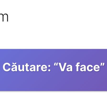
om
Căutare:
“
Va face
”