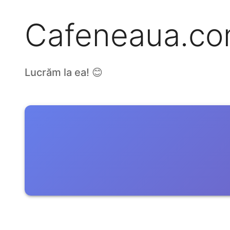
Cafeneaua.c
Lucrăm la ea! 😊