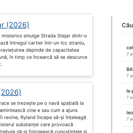
ar (2026)
Cău
misterios smulge Strada Stejar dintr-o
ză întregul cartier într-un loc straniu,
ce
praviețuirea depinde de capacitatea
7 a
nă, în timp ce încearcă să se descurce
.
BA
7 a
 (2026)
le
7 a
race se trezește pe o navă spațială la
i amintească cine e sau cum a ajuns
le
i revine, Ryland începe să-și înțeleagă
7 a
misterul substanței care provoacă
trebuie să-și folosească cunoștințele și