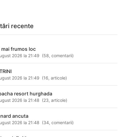
tări recente
l mai frumos loc
ugust 2026 la 21:49
(
58
,
comentarii
)
TRINI
ugust 2026 la 21:49
(
16
,
articole
)
 pacha resort hurghada
ugust 2026 la 21:48
(
23
,
articole
)
onard ancuta
ugust 2026 la 21:48
(
34
,
comentarii
)