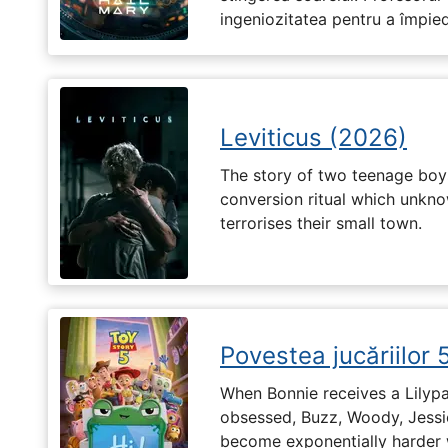
ingeniozitatea pentru a împiedi
Leviticus (2026)
The story of two teenage boy
conversion ritual which unknow
terrorises their small town.
Povestea jucăriilor 
When Bonnie receives a Lilypa
obsessed, Buzz, Woody, Jessie
become exponentially harder 