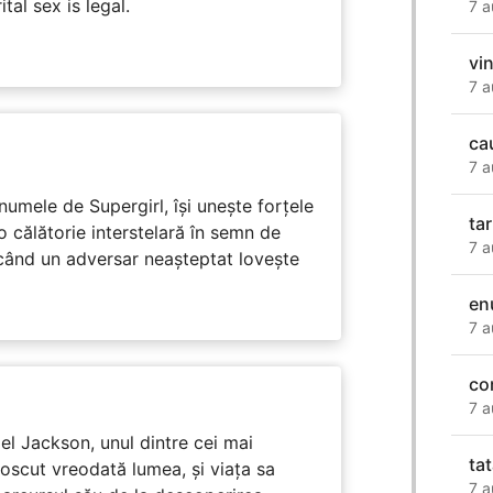
tal sex is legal.
7 a
vi
7 a
ca
7 a
numele de Supergirl, își unește forțele
tar
o călătorie interstelară în semn de
7 a
 când un adversar neașteptat lovește
en
7 a
co
7 a
l Jackson, unul dintre cei mai
tat
unoscut vreodată lumea, și viața sa
7 a