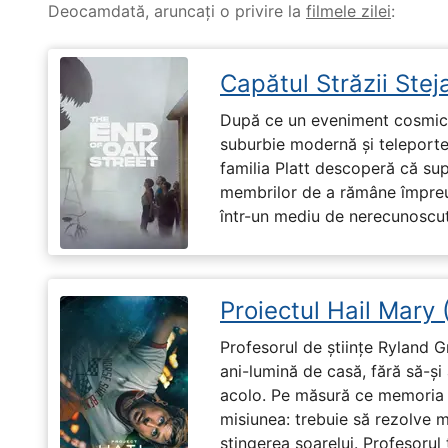
Deocamdată, aruncați o privire la
filmele zilei
:
Capătul Străzii Stej
După ce un eveniment cosmic 
suburbie modernă și teleportea
familia Platt descoperă că su
membrilor de a rămâne împreu
într-un mediu de nerecunoscut
Proiectul Hail Mary
Profesorul de științe Ryland G
ani-lumină de casă, fără să-ș
acolo. Pe măsură ce memoria î
misiunea: trebuie să rezolve 
stingerea soarelui. Profesorul 