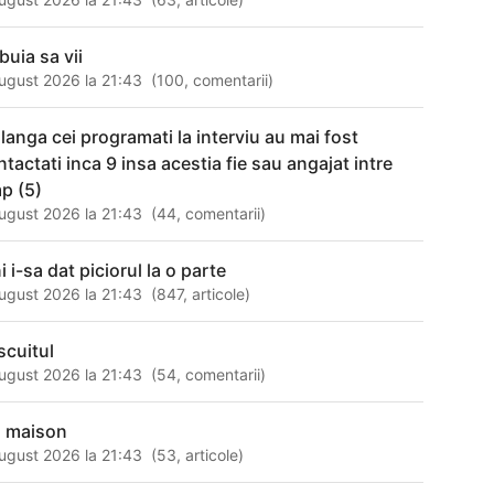
buia sa vii
ugust 2026 la 21:43
(
100
,
comentarii
)
 langa cei programati la interviu au mai fost
ntactati inca 9 insa acestia fie sau angajat intre
mp (5)
ugust 2026 la 21:43
(
44
,
comentarii
)
i i-sa dat piciorul la o parte
ugust 2026 la 21:43
(
847
,
articole
)
scuitul
ugust 2026 la 21:43
(
54
,
comentarii
)
 maison
ugust 2026 la 21:43
(
53
,
articole
)