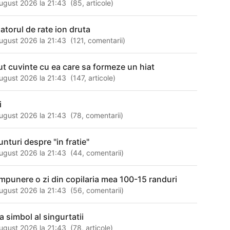
ugust 2026 la 21:43
(
85
,
articole
)
natorul de rate ion druta
ugust 2026 la 21:43
(
121
,
comentarii
)
ut cuvinte cu ea care sa formeze un hiat
ugust 2026 la 21:43
(
147
,
articole
)
i
ugust 2026 la 21:43
(
78
,
comentarii
)
unturi despre "in fratie"
ugust 2026 la 21:43
(
44
,
comentarii
)
mpunere o zi din copilaria mea 100-15 randuri
ugust 2026 la 21:43
(
56
,
comentarii
)
a simbol al singurtatii
ugust 2026 la 21:43
(
78
,
articole
)