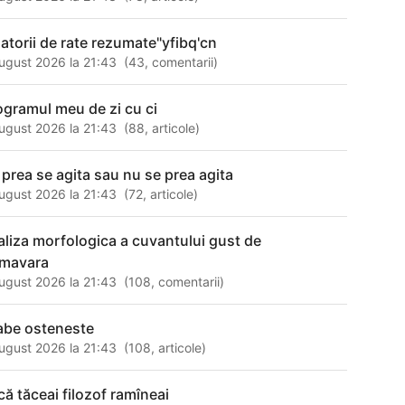
natorii de rate rezumate"yfibq'cn
ugust 2026 la 21:43
(
43
,
comentarii
)
ogramul meu de zi cu ci
ugust 2026 la 21:43
(
88
,
articole
)
 prea se agita sau nu se prea agita
ugust 2026 la 21:43
(
72
,
articole
)
aliza morfologica a cuvantului gust de
imavara
ugust 2026 la 21:43
(
108
,
comentarii
)
labe osteneste
ugust 2026 la 21:43
(
108
,
articole
)
că tăceai filozof ramîneai