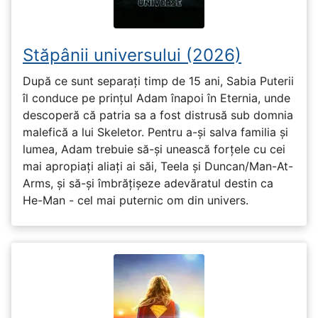
Stăpânii universului (2026)
După ce sunt separați timp de 15 ani, Sabia Puterii
îl conduce pe prințul Adam înapoi în Eternia, unde
descoperă că patria sa a fost distrusă sub domnia
malefică a lui Skeletor. Pentru a-și salva familia și
lumea, Adam trebuie să-și unească forțele cu cei
mai apropiați aliați ai săi, Teela și Duncan/Man-At-
Arms, și să-și îmbrățișeze adevăratul destin ca
He-Man - cel mai puternic om din univers.