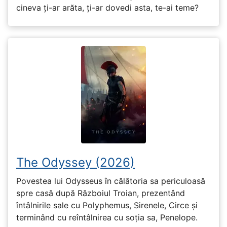
cineva ți-ar arăta, ți-ar dovedi asta, te-ai teme?
The Odyssey (2026)
Povestea lui Odysseus în călătoria sa periculoasă
spre casă după Războiul Troian, prezentând
întâlnirile sale cu Polyphemus, Sirenele, Circe și
terminând cu reîntâlnirea cu soția sa, Penelope.