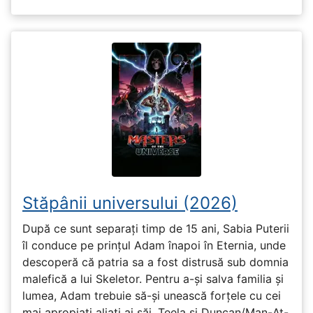
Stăpânii universului (2026)
După ce sunt separați timp de 15 ani, Sabia Puterii
îl conduce pe prințul Adam înapoi în Eternia, unde
descoperă că patria sa a fost distrusă sub domnia
malefică a lui Skeletor. Pentru a-și salva familia și
lumea, Adam trebuie să-și unească forțele cu cei
mai apropiați aliați ai săi, Teela și Duncan/Man-At-