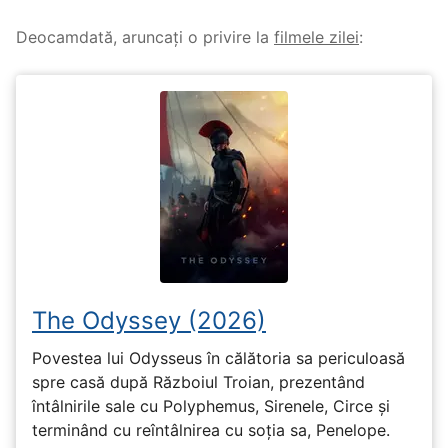
Deocamdată, aruncați o privire la
filmele zilei
:
The Odyssey (2026)
Povestea lui Odysseus în călătoria sa periculoasă
spre casă după Războiul Troian, prezentând
întâlnirile sale cu Polyphemus, Sirenele, Circe și
terminând cu reîntâlnirea cu soția sa, Penelope.