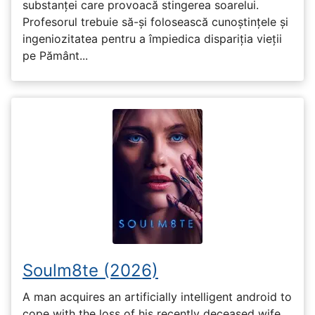
substanței care provoacă stingerea soarelui.
Profesorul trebuie să-și folosească cunoștințele și
ingeniozitatea pentru a împiedica dispariția vieții
pe Pământ...
Soulm8te (2026)
A man acquires an artificially intelligent android to
cope with the loss of his recently deceased wife,