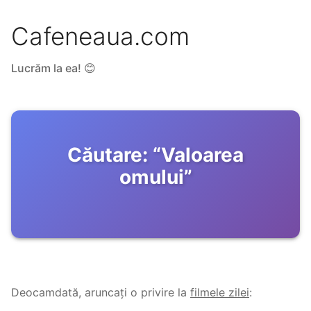
Cafeneaua.com
Lucrăm la ea! 😊
Căutare:
“
Valoarea
omului
”
Deocamdată, aruncați o privire la
filmele zilei
: