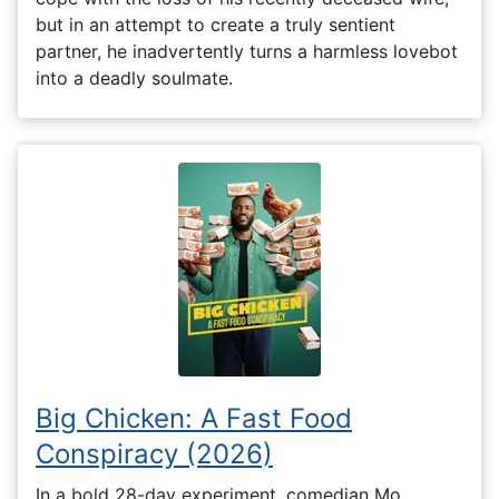
but in an attempt to create a truly sentient
partner, he inadvertently turns a harmless lovebot
into a deadly soulmate.
Big Chicken: A Fast Food
Conspiracy (2026)
In a bold 28-day experiment, comedian Mo