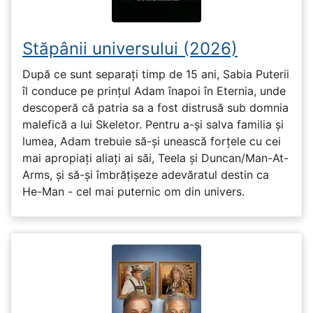
Stăpânii universului (2026)
După ce sunt separați timp de 15 ani, Sabia Puterii
îl conduce pe prințul Adam înapoi în Eternia, unde
descoperă că patria sa a fost distrusă sub domnia
malefică a lui Skeletor. Pentru a-și salva familia și
lumea, Adam trebuie să-și unească forțele cu cei
mai apropiați aliați ai săi, Teela și Duncan/Man-At-
Arms, și să-și îmbrățișeze adevăratul destin ca
He-Man - cel mai puternic om din univers.