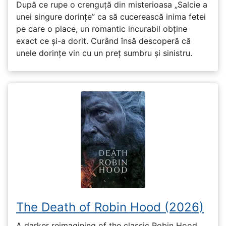
După ce rupe o crenguță din misterioasa „Salcie a
unei singure dorințe” ca să cucerească inima fetei
pe care o place, un romantic incurabil obține
exact ce și-a dorit. Curând însă descoperă că
unele dorințe vin cu un preț sumbru și sinistru.
The Death of Robin Hood (2026)
A darker reimagining of the classic Robin Hood