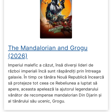
The Mandalorian and Grogu
(2026)
Imperiul malefic a căzut, însă diverși lideri de
război imperiali încă sunt răspândiți prin întreaga
galaxie. În timp ce tânăra Nouă Republică încearcă
să protejeze tot ceea ce Rebeliunea a luptat să
apere, aceasta apelează la ajutorul legendarului
vânător de recompense mandalorian Din Djarin și
al tânărului său ucenic, Grogu.