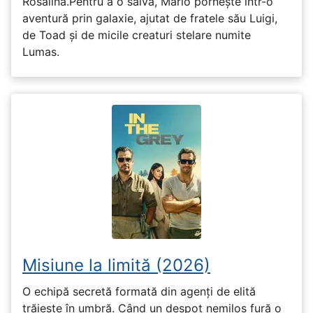
Rosalina.Pentru a o salva, Mario pornește într-o
aventură prin galaxie, ajutat de fratele său Luigi,
de Toad și de micile creaturi stelare numite
Lumas.
Misiune la limită (2026)
O echipă secretă formată din agenți de elită
trăiește în umbră. Când un despot nemilos fură o