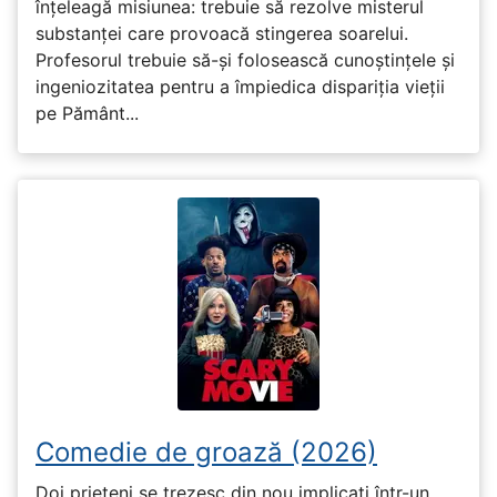
înțeleagă misiunea: trebuie să rezolve misterul
substanței care provoacă stingerea soarelui.
Profesorul trebuie să-și folosească cunoștințele și
ingeniozitatea pentru a împiedica dispariția vieții
pe Pământ...
Comedie de groază (2026)
Doi prieteni se trezesc din nou implicați într-un