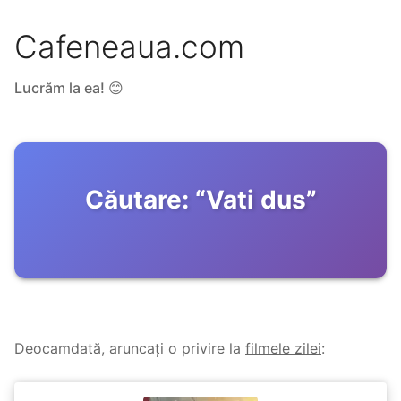
Cafeneaua.com
Lucrăm la ea! 😊
Căutare:
“
Vati dus
”
Deocamdată, aruncați o privire la
filmele zilei
: