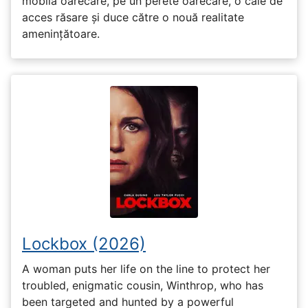
mobilă oarecare, pe un perete oarecare, o cale de
acces răsare și duce către o nouă realitate
amenințătoare.
Lockbox (2026)
A woman puts her life on the line to protect her
troubled, enigmatic cousin, Winthrop, who has
been targeted and hunted by a powerful