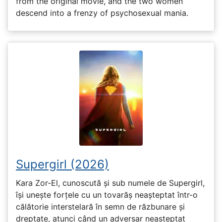
from the original movie, and the two women
descend into a frenzy of psychosexual mania.
Supergirl (2026)
Kara Zor-El, cunoscută și sub numele de Supergirl,
își unește forțele cu un tovarăș neașteptat într-o
călătorie interstelară în semn de răzbunare și
dreptate, atunci când un adversar neașteptat