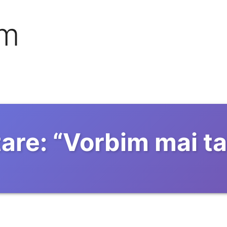
om
are:
“
Vorbim mai ta