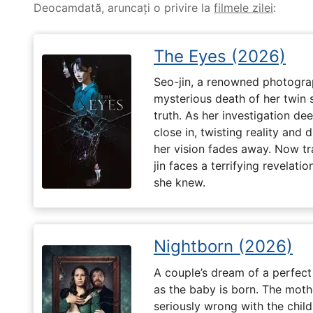
Deocamdată, aruncați o privire la
filmele zilei
:
The Eyes (2026)
Seo-jin, a renowned photograp
mysterious death of her twin 
truth. As her investigation d
close in, twisting reality and 
her vision fades away. Now t
jin faces a terrifying revelati
she knew.
Nightborn (2026)
A couple’s dream of a perfect 
as the baby is born. The moth
seriously wrong with the child