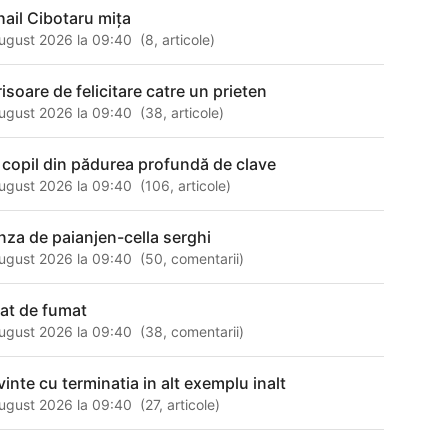
hail Cibotaru miţa
ugust 2026 la 09:40
(
8
,
articole
)
risoare de felicitare catre un prieten
ugust 2026 la 09:40
(
38
,
articole
)
 copil din pădurea profundă de clave
ugust 2026 la 09:40
(
106
,
articole
)
nza de paianjen-cella serghi
ugust 2026 la 09:40
(
50
,
comentarii
)
sat de fumat
ugust 2026 la 09:40
(
38
,
comentarii
)
vinte cu terminatia in alt exemplu inalt
ugust 2026 la 09:40
(
27
,
articole
)