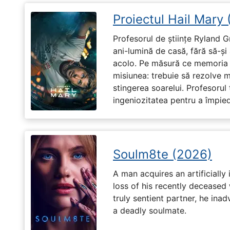
Proiectul Hail Mary
Profesorul de științe Ryland G
ani-lumină de casă, fără să-ș
acolo. Pe măsură ce memoria î
misiunea: trebuie să rezolve 
stingerea soarelui. Profesorul 
ingeniozitatea pentru a împiedi
Soulm8te (2026)
A man acquires an artificially 
loss of his recently deceased 
truly sentient partner, he ina
a deadly soulmate.