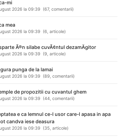
ca-mi
ugust 2026 la 09:39
(
67
,
comentarii
)
ca mea
ugust 2026 la 09:39
(
6
,
articole
)
sparte Ã®n silabe cuvÃ¢ntul dezamÄgitor
ugust 2026 la 09:39
(
9
,
articole
)
 gura punga de la lamai
ugust 2026 la 09:39
(
89
,
comentarii
)
emple de propozitii cu cuvantul ghem
ugust 2026 la 09:39
(
44
,
comentarii
)
eptatea e ca lemnul ce-l usor care-l apasa in apa
 tot candva iese deasura
ugust 2026 la 09:39
(
35
,
articole
)