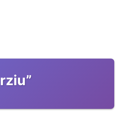
rziu
”