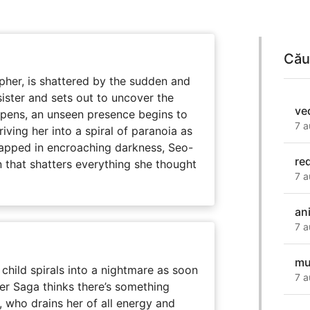
Cău
her, is shattered by the sudden and
sister and sets out to uncover the
ve
eepens, an unseen presence begins to
7 a
driving her into a spiral of paranoia as
rapped in encroaching darkness, Seo-
re
on that shatters everything she thought
7 a
ani
7 a
mu
child spirals into a nightmare as soon
7 a
er Saga thinks there’s something
, who drains her of all energy and