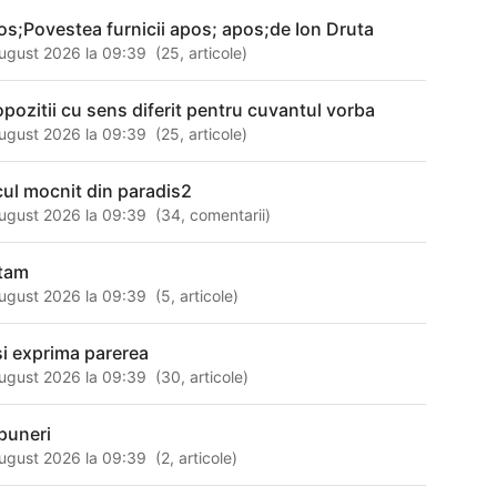
os;Povestea furnicii apos; apos;de Ion Druta
ugust 2026 la 09:39
(
25
,
articole
)
opozitii cu sens diferit pentru cuvantul vorba
ugust 2026 la 09:39
(
25
,
articole
)
cul mocnit din paradis2
ugust 2026 la 09:39
(
34
,
comentarii
)
tam
ugust 2026 la 09:39
(
5
,
articole
)
si exprima parerea
ugust 2026 la 09:39
(
30
,
articole
)
puneri
ugust 2026 la 09:39
(
2
,
articole
)