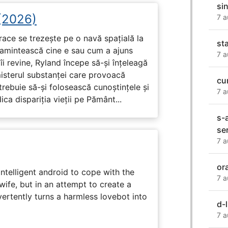
si
 (2026)
7 a
race se trezește pe o navă spațială la
st
i amintească cine e sau cum a ajuns
7 a
i revine, Ryland începe să-și înțeleagă
misterul substanței care provoacă
cu
trebuie să-și folosească cunoștințele și
7 a
ca dispariția vieții pe Pământ...
s-a
se
7 a
or
intelligent android to cope with the
7 a
wife, but in an attempt to create a
dvertently turns a harmless lovebot into
d-l
7 a