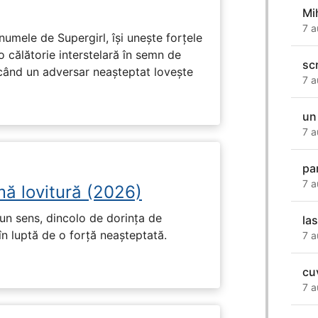
Mi
7 a
numele de Supergirl, își unește forțele
o călătorie interstelară în semn de
sc
 când un adversar neașteptat lovește
7 a
un
7 a
pa
7 a
mă lovitură (2026)
un sens, dincolo de dorința de
la
în luptă de o forță neașteptată.
7 a
cu
7 a