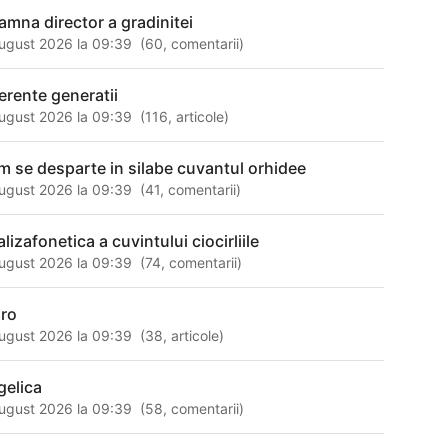
amna director a gradinitei
ugust 2026 la 09:39
(
60
,
comentarii
)
ferente generatii
ugust 2026 la 09:39
(
116
,
articole
)
m se desparte in silabe cuvantul orhidee
ugust 2026 la 09:39
(
41
,
comentarii
)
lizafonetica a cuvintului ciocirliile
ugust 2026 la 09:39
(
74
,
comentarii
)
ro
ugust 2026 la 09:39
(
38
,
articole
)
gelica
ugust 2026 la 09:39
(
58
,
comentarii
)