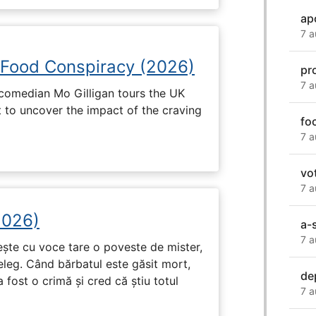
ap
7 a
 Food Conspiracy (2026)
pr
7 a
 comedian Mo Gilligan tours the UK
t to uncover the impact of the craving
fo
7 a
vo
7 a
2026)
a-
7 a
tește cu voce tare o poveste de mister,
eleg. Când bărbatul este găsit mort,
de
 fost o crimă și cred că știu totul
7 a