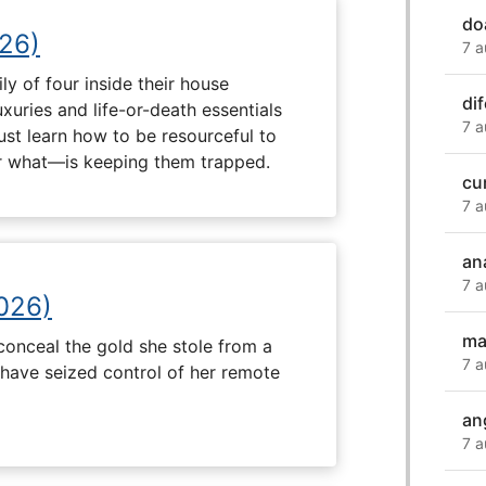
do
26)
7 a
ly of four inside their house
di
uxuries and life-or-death essentials
7 a
ust learn how to be resourceful to
 what—is keeping them trapped.
cu
7 a
ana
7 a
2026)
ma
onceal the gold she stole from a
7 a
have seized control of her remote
an
7 a