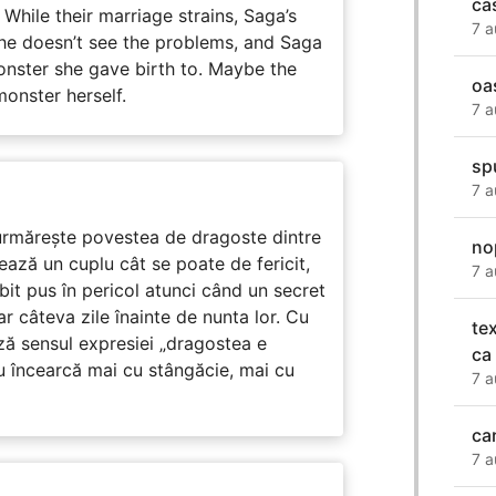
ca
While their marriage strains, Saga’s
7 a
 he doesn’t see the problems, and Saga
monster she gave birth to. Maybe the
oa
onster herself.
7 a
sp
7 a
rmărește povestea de dragoste dintre
no
ază un cuplu cât se poate de fericit,
7 a
subit pus în pericol atunci când un secret
ar câteva zile înainte de nunta lor. Cu
te
ază sensul expresiei „dragostea e
ca
u încearcă mai cu stângăcie, mai cu
7 a
ca
7 a