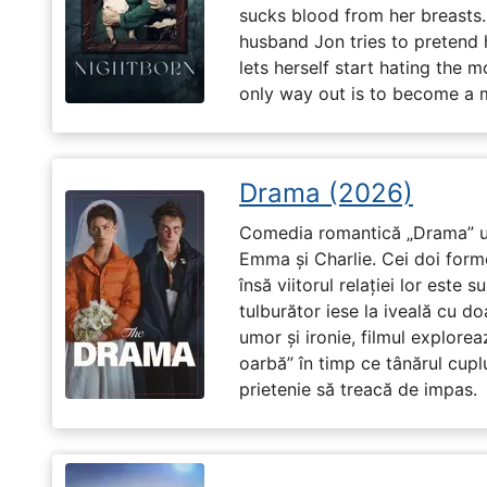
sucks blood from her breasts. 
husband Jon tries to pretend
lets herself start hating the 
only way out is to become a m
Drama (2026)
Comedia romantică „Drama” u
Emma și Charlie. Cei doi forme
însă viitorul relației lor este 
tulburător iese la iveală cu do
umor și ironie, filmul explore
oarbă” în timp ce tânărul cupl
prietenie să treacă de impas.