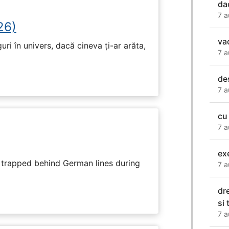
da
7 a
26)
va
ri în univers, dacă cineva ți-ar arăta,
7 a
de
7 a
cu
7 a
ex
s trapped behind German lines during
7 a
dr
si
7 a