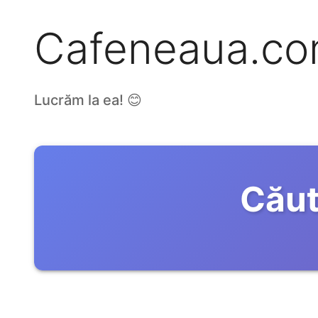
Cafeneaua.c
Lucrăm la ea! 😊
Căut