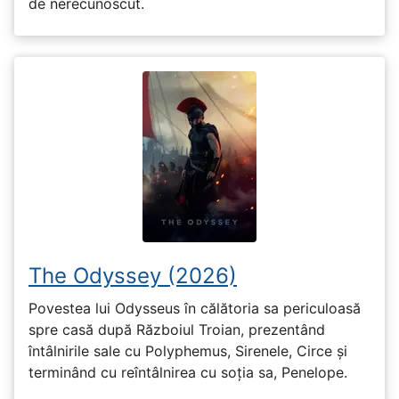
de nerecunoscut.
The Odyssey (2026)
Povestea lui Odysseus în călătoria sa periculoasă
spre casă după Războiul Troian, prezentând
întâlnirile sale cu Polyphemus, Sirenele, Circe și
terminând cu reîntâlnirea cu soția sa, Penelope.