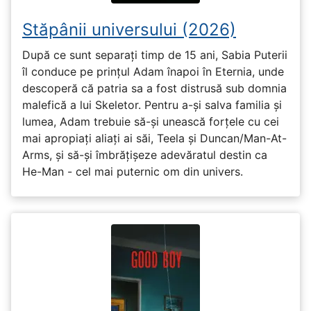
Stăpânii universului (2026)
După ce sunt separați timp de 15 ani, Sabia Puterii
îl conduce pe prințul Adam înapoi în Eternia, unde
descoperă că patria sa a fost distrusă sub domnia
malefică a lui Skeletor. Pentru a-și salva familia și
lumea, Adam trebuie să-și unească forțele cu cei
mai apropiați aliați ai săi, Teela și Duncan/Man-At-
Arms, și să-și îmbrățișeze adevăratul destin ca
He-Man - cel mai puternic om din univers.