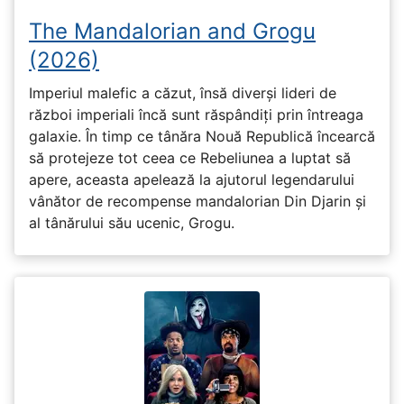
The Mandalorian and Grogu
(2026)
Imperiul malefic a căzut, însă diverși lideri de
război imperiali încă sunt răspândiți prin întreaga
galaxie. În timp ce tânăra Nouă Republică încearcă
să protejeze tot ceea ce Rebeliunea a luptat să
apere, aceasta apelează la ajutorul legendarului
vânător de recompense mandalorian Din Djarin și
al tânărului său ucenic, Grogu.