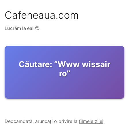
Cafeneaua.com
Lucrăm la ea! 😊
Căutare:
“
Www wissair
ro
”
Deocamdată, aruncați o privire la
filmele zilei
: