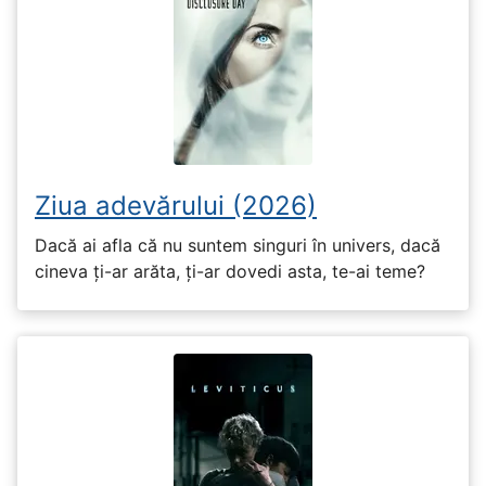
Ziua adevărului (2026)
Dacă ai afla că nu suntem singuri în univers, dacă
cineva ți-ar arăta, ți-ar dovedi asta, te-ai teme?