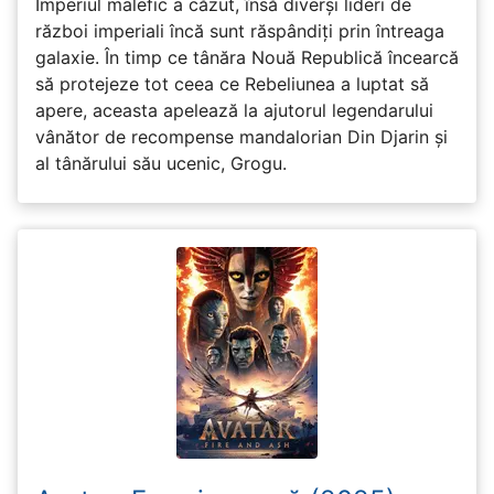
Imperiul malefic a căzut, însă diverși lideri de
război imperiali încă sunt răspândiți prin întreaga
galaxie. În timp ce tânăra Nouă Republică încearcă
să protejeze tot ceea ce Rebeliunea a luptat să
apere, aceasta apelează la ajutorul legendarului
vânător de recompense mandalorian Din Djarin și
al tânărului său ucenic, Grogu.