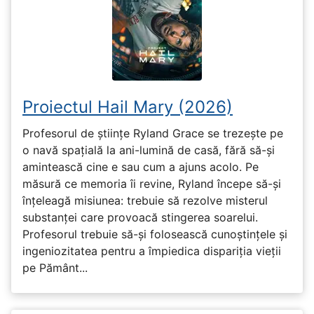
Proiectul Hail Mary (2026)
Profesorul de științe Ryland Grace se trezește pe
o navă spațială la ani-lumină de casă, fără să-și
amintească cine e sau cum a ajuns acolo. Pe
măsură ce memoria îi revine, Ryland începe să-și
înțeleagă misiunea: trebuie să rezolve misterul
substanței care provoacă stingerea soarelui.
Profesorul trebuie să-și folosească cunoștințele și
ingeniozitatea pentru a împiedica dispariția vieții
pe Pământ...