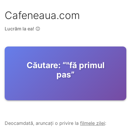
Cafeneaua.com
Lucrăm la ea! 😊
Căutare:
“
"fă primul
pas
”
Deocamdată, aruncați o privire la
filmele zilei
: