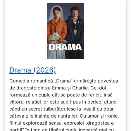
Drama (2026)
Comedia romantică „Drama” urmărește povestea
de dragoste dintre Emma și Charlie. Cei doi
formează un cuplu cât se poate de fericit, însă
viitorul relației lor este subit pus în pericol atunci
când un secret tulburător iese la iveală cu doar
câteva zile înainte de nunta lor. Cu umor și ironie,
filmul explorează sensul expresiei „dragostea e
oarbă” în timp ce tânărul cuplu încearcă mai cu