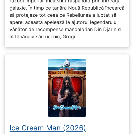
război imperiali încă sunt răspândiți prin întreaga
galaxie. În timp ce tânăra Nouă Republică încearcă
să protejeze tot ceea ce Rebeliunea a luptat să
apere, aceasta apelează la ajutorul legendarului
vânător de recompense mandalorian Din Djarin și
al tânărului său ucenic, Grogu.
Ice Cream Man (2026)