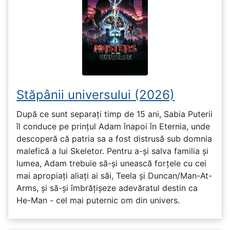
Stăpânii universului (2026)
După ce sunt separați timp de 15 ani, Sabia Puterii
îl conduce pe prințul Adam înapoi în Eternia, unde
descoperă că patria sa a fost distrusă sub domnia
malefică a lui Skeletor. Pentru a-și salva familia și
lumea, Adam trebuie să-și unească forțele cu cei
mai apropiați aliați ai săi, Teela și Duncan/Man-At-
Arms, și să-și îmbrățișeze adevăratul destin ca
He-Man - cel mai puternic om din univers.