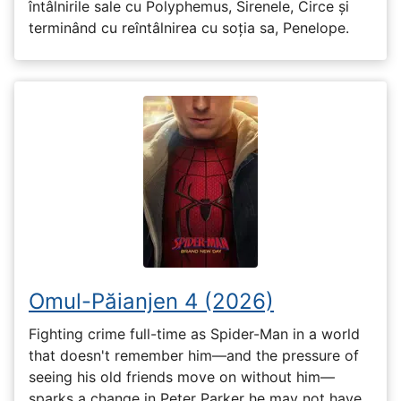
întâlnirile sale cu Polyphemus, Sirenele, Circe și
terminând cu reîntâlnirea cu soția sa, Penelope.
Omul-Păianjen 4 (2026)
Fighting crime full-time as Spider-Man in a world
that doesn't remember him—and the pressure of
seeing his old friends move on without him—
sparks a change in Peter Parker he may not have