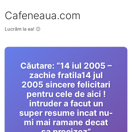
Cafeneaua.com
Lucrăm la ea! 😊
Căutare:
“
14 iul 2005 –
zachie fratila14 jul
2005 sincere felicitari
pentru cele de aici !
intruder a facut un
super resume incat nu-
mi mai ramane decat
sa precizez
”