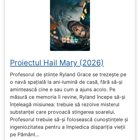
Proiectul Hail Mary (2026)
Profesorul de științe Ryland Grace se trezește pe
o navă spațială la ani-lumină de casă, fără să-și
amintească cine e sau cum a ajuns acolo. Pe
măsură ce memoria îi revine, Ryland începe să-și
înțeleagă misiunea: trebuie să rezolve misterul
substanței care provoacă stingerea soarelui.
Profesorul trebuie să-și folosească cunoștințele și
ingeniozitatea pentru a împiedica dispariția vieții
pe Pământ...