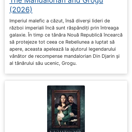
The Mandalorian and Grogu
(2026)
Imperiul malefic a căzut, însă diverși lideri de
război imperiali încă sunt răspândiți prin întreaga
galaxie. În timp ce tânăra Nouă Republică încearcă
să protejeze tot ceea ce Rebeliunea a luptat să
apere, aceasta apelează la ajutorul legendarului
vânător de recompense mandalorian Din Djarin și
al tânărului său ucenic, Grogu.