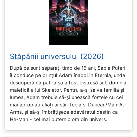
Stăpânii universului (2026)
După ce sunt separați timp de 15 ani, Sabia Puterii
îl conduce pe prințul Adam înapoi în Eternia, unde
descoperă că patria sa a fost distrusă sub domnia
malefică a lui Skeletor. Pentru a-și salva familia și
lumea, Adam trebuie să-și unească forțele cu cei
mai apropiați aliați ai săi, Teela și Duncan/Man-At-
Arms, și să-și îmbrățișeze adevăratul destin ca
He-Man - cel mai puternic om din univers.