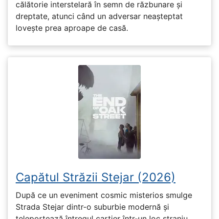
călătorie interstelară în semn de răzbunare și
dreptate, atunci când un adversar neașteptat
lovește prea aproape de casă.
Capătul Străzii Stejar (2026)
După ce un eveniment cosmic misterios smulge
Strada Stejar dintr-o suburbie modernă și
teleportează întregul cartier într-un loc straniu,