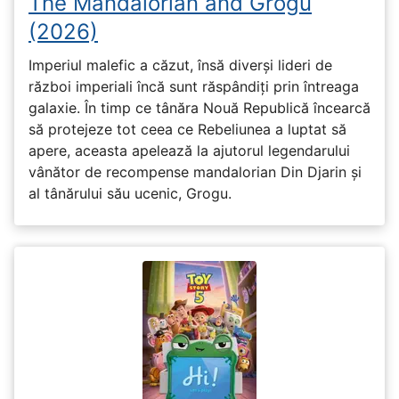
The Mandalorian and Grogu
(2026)
Imperiul malefic a căzut, însă diverși lideri de
război imperiali încă sunt răspândiți prin întreaga
galaxie. În timp ce tânăra Nouă Republică încearcă
să protejeze tot ceea ce Rebeliunea a luptat să
apere, aceasta apelează la ajutorul legendarului
vânător de recompense mandalorian Din Djarin și
al tânărului său ucenic, Grogu.