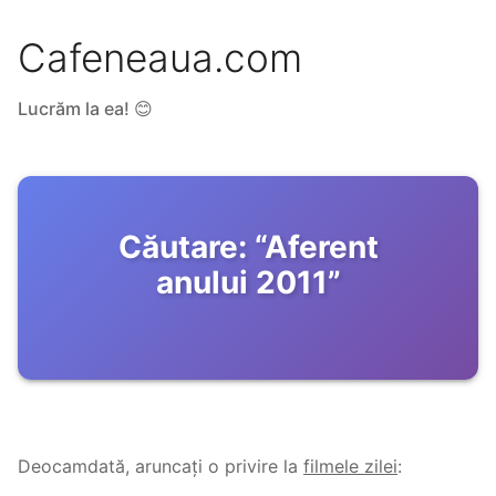
Cafeneaua.com
Lucrăm la ea! 😊
Căutare:
“
Aferent
anului 2011
”
Deocamdată, aruncați o privire la
filmele zilei
: